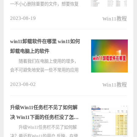
一不小心删除重要的文件，想要恢复
但是不知道怎么操作。下面小编就给
2023-08-19
Win11教程
大家介绍一款文件恢复工具
DiskGenius，帮助用户快速轻松地恢
复想要的文件。 第一步：运行
win11卸载软件在哪里 win11如何
DiskGenius????
卸载电脑上的软件
随着我们在电脑上使用的增多，
会不可避免地安装一些不常用的应用
软件。为了释放电脑内存空间，通常
2023-08-02
Win11教程
我们会选择卸载这些软件。那么，
win11卸载软件在哪里?win11如何卸载
电脑上的软件?相信这个问题还是有
升级Win11任务栏不见了如何解
很多????
决 Win11下面的任务栏没了怎么
办
升级Win11任务栏不见了如何解
决？最近有Win11的用户 反映，在使