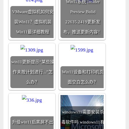
Win11系统 Insider
VMware虚拟机如何安
Preview Bulid
装Win11？虚拟机装
22635.2419更新发
Win11最详细教程
布，推送更新内容！
win11更新提示“某些操
作未按计划进行...”怎
Win11设备和打印机页
么办？
面空白怎么办？
windows11需要安装杀
升级win11后黑屏不出
毒软件吗 windows11有