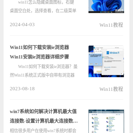
win11怎么隐藏桌面图标，右键
桌面空白处，选择查看，在二级菜单
中可以看到显示桌面图标前面有个
2024-04-03
Win11教程
勾，我们点击一下显示桌面图标就能
隐藏图标啦。小伙伴想知道win11要
如何才能隐藏桌面图标，下面小编给
Win11如何下载安装ie浏览器
大家带????
Win11安装ie浏览器详细步骤
Win11如何下载安装ie浏览器？虽
然Win11系统正式版中自带有浏览器
功能，但是有些用户依然会选择使用
2023-08-18
Win11教程
ie浏览器，那么，Win11如何下载安装
ie浏览器呢？这里小编就来告诉大家
Win11安装ie浏览器详细步骤。 ????
win7系统如何解决计算机最大值
连接数-设置计算机最大连接数的
方法
相信很多用户在使用win7系统时都会