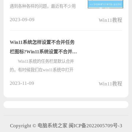
遇到各种各样的问题，最近有不少用
户发现在连接其他用户的共享文件夹
2023-09-09
Win11教程
或打印机时，会提示已连接到最大数
值的情况，这是怎么回事呢？遇到这
种情况具体该如何解决呢？下面就给
Win11系统怎样设置不合并任务
大家????
栏图标?Win11系统设置不合并任
务栏图标的方法
Win11系统的任务栏是默认合并
的，有时候我们在win11系统中打开
很多文件的时候，任务栏上的图标就
2023-11-09
Win11教程
自动合并了，这样就很不方便，所以
有很多电脑用户想要设置不合并任务
栏图标，其实方法很简单，下面小编
给大????
Copyright © 电脑系统之家 闽ICP备2022005709号-3