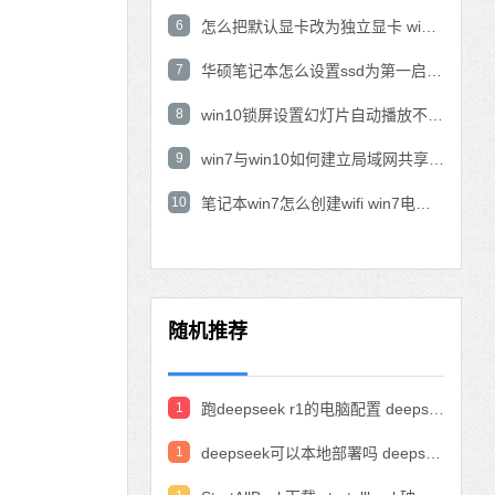
6
怎么把默认显卡改为独立显卡 win10显卡切换到独显
7
华硕笔记本怎么设置ssd为第一启动盘 华硕电脑设置固态硬盘为启动盘
8
win10锁屏设置幻灯片自动播放不生效怎么解决
9
win7与win10如何建立局域网共享 win10 win7局域网互访
10
笔记本win7怎么创建wifi win7电脑设置热点共享网络
随机推荐
1
跑deepseek r1的电脑配置 deepseek部署硬件要求
1
deepseek可以本地部署吗 deepseek私有化部署的详细步骤和方法