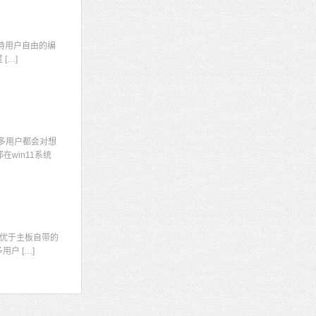
码
持用户自由的编
[…]
多用户都会对想
win11系统
显
优于主板自带的
户 […]