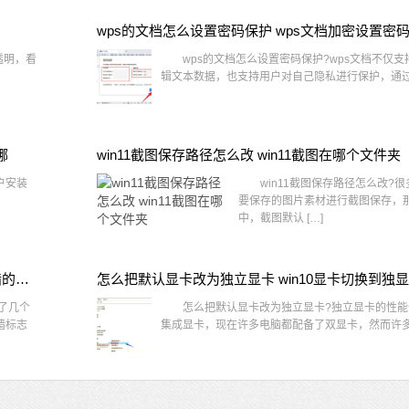
wps的文档怎么设置密码保护 wps文档加密设置密
透明，看
wps的文档怎么设置密码保护?wps文档不仅支
辑文本数据，也支持用户对自己隐私进行保护，通过 
哪
win11截图保存路径怎么改 win11截图在哪个文件夹
户安装
win11截图保存路径怎么改?很
要保存的图片素材进行截图保存，那在
中，截图默认 […]
win10桌面图标有防火墙标志怎么办 电脑软件图标有防火墙的小图标怎么去掉
怎么把默认显卡改为独立显卡 win10显卡切换到独
了几个
怎么把默认显卡改为独立显卡?独立显卡的性能
墙标志
集成显卡，现在许多电脑都配备了双显卡，然而许多用