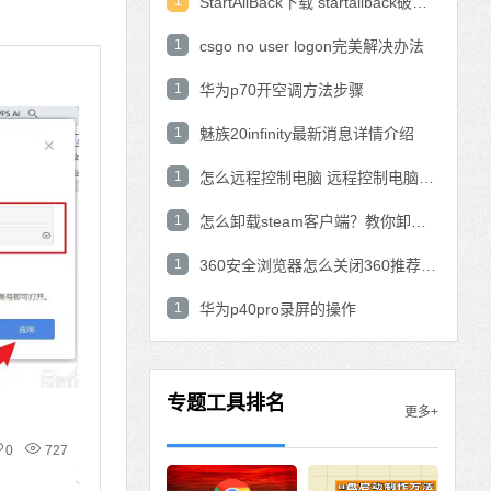
1
StartAllBack下载 startallback破解版win11下载
1
csgo no user logon完美解决办法
1
华为p70开空调方法步骤
1
魅族20infinity最新消息详情介绍
1
怎么远程控制电脑 远程控制电脑的操作方法
1
怎么卸载steam客户端？教你卸载steam的方法
1
360安全浏览器怎么关闭360推荐功能？
1
华为p40pro录屏的操作
专题工具排名
更多+
0
727