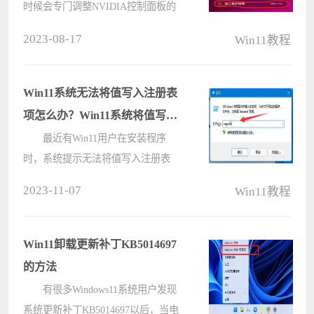
时候会专门调整NVIDIA控制面板的
数据，但是有些小伙伴在升级到
2023-08-17
Win11教程
Win11系统之后却不知道如何打开，
那么要遇到这种情况应该怎么办呢？
下面就和小编一起来看看打开
Win11系统无法将值写入注册表
NVIDIA控制面板的????
项怎么办？Win11系统将值写入
注册表方法
最近有Win11用户在安装程序
时，系统提示无法将值写入注册表
项，这是怎么回事呢？可能是缺少注
2023-11-07
Win11教程
册表修改权限所致，也有可能是注册
表被禁了，但我们可以更改组策略或
者添加注册表权限来解决 ，下面来看
Win11卸载更新补丁KB5014697
看具体????
的方法
有很多Windows11系统用户发现
系统更新补丁KB5014697以后，当电