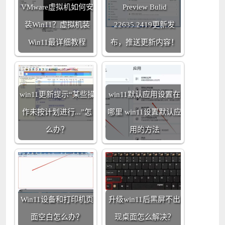
VMware虚拟机如何安
Preview Bulid
装Win11？虚拟机装
22635.2419更新发
Win11最详细教程
布，推送更新内容！
win11更新提示“某些操
win11默认应用设置在
作未按计划进行...”怎
哪里 win11设置默认应
么办？
用的方法
Win11设备和打印机页
升级win11后黑屏不出
面空白怎么办？
现桌面怎么解决？