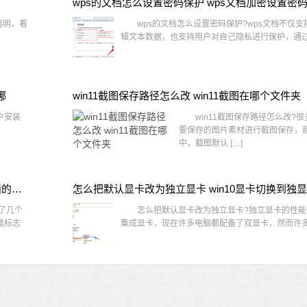
wps的文档怎么设置密码保护 wps文档加密设置密
透明，看
wps的文档怎么设置密码保护?wps文档不仅支
辑文本数据，也支持用户对自己隐私进行保护，通过 
哪
win11截图保存路径怎么改 win11截图在哪个文件夹
户安装
win11截图保存路径怎么改?很
要保存的图片素材进行截图保存，那在
中，截图默认 […]
win10桌面图标有防火墙标志怎么办 电脑软件图标有防火墙的小图标怎么去掉
怎么把默认显卡改为独立显卡 win10显卡切换到独
了几个
怎么把默认显卡改为独立显卡?独立显卡的性能
墙标志
集成显卡，现在许多电脑都配备了双显卡，然而许多用