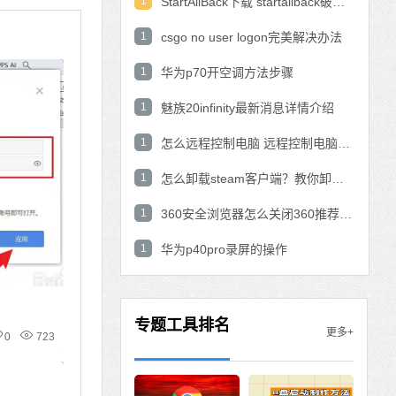
1
StartAllBack下载 startallback破解版win11下载
1
csgo no user logon完美解决办法
1
华为p70开空调方法步骤
1
魅族20infinity最新消息详情介绍
1
怎么远程控制电脑 远程控制电脑的操作方法
1
怎么卸载steam客户端？教你卸载steam的方法
1
360安全浏览器怎么关闭360推荐功能？
1
华为p40pro录屏的操作
专题工具排名
更多+
0
723