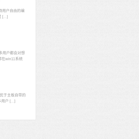
码
持用户自由的编
[…]
多用户都会对想
win11系统
显
优于主板自带的
户 […]