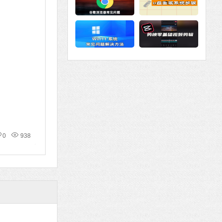
0
938