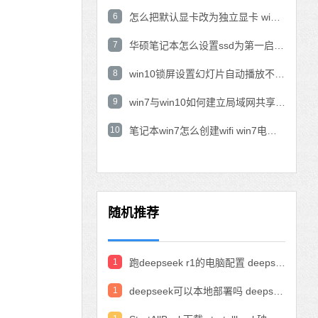
6
怎么把默认显卡改为独立显卡 win10显卡切换到独显
7
华硕笔记本怎么设置ssd为第一启动盘 华硕电脑设置固态硬盘为启动盘
8
win10锁屏设置幻灯片自动播放不生效怎么解决
9
win7与win10如何建立局域网共享 win10 win7局域网互访
10
笔记本win7怎么创建wifi win7电脑设置热点共享网络
随机推荐
1
跑deepseek r1的电脑配置 deepseek部署硬件要求
1
deepseek可以本地部署吗 deepseek私有化部署的详细步骤和方法