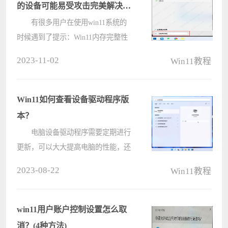
的设备可能易受攻击完美解决方
法
有很多用户在使用win11系统的
时候遇到了提示：Win11内存完整性
已关闭，你的设备可能易受攻击。很
2023-11-02
Win11教程
多用户不知道是什么原因，那么
Win11内存完整性已关闭，你的设备
可能易受攻击怎么办？下面和小编来
Win11如何查看设备驱动程序版
看看完美的????
本？
电脑设备驱动程序需要定期进行
更新，可以大大提高电脑的性能，还
能修复一些bug。那我们要怎么检验
2023-08-22
Win11教程
自己的设备驱动需不需要更新呢？下
面小编就教教大家查看设备驱动程序
版本的办法。 方法一：
win11用户账户控制设置怎么取
1、????
消？(4种方法)