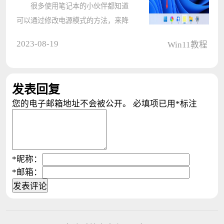
很多使用笔记本的小伙伴都知道
可以通过修改电源模式的方法，来降
低的电池消耗，但在升级到Win11系
2023-08-19
Win11教程
统之后就找不到电源计划在哪，那么
遇到这种情况应该怎么办呢?下面就
和小编一起来看看有什么解决方法
发表回复
吧。 ????
您的电子邮箱地址不会被公开。
必填项已用
*
标注
*
昵称：
*
邮箱：