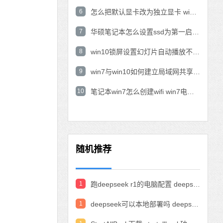
6
怎么把默认显卡改为独立显卡 win10显卡切换到独显
7
华硕笔记本怎么设置ssd为第一启动盘 华硕电脑设置固态硬盘为启动盘
8
win10锁屏设置幻灯片自动播放不生效怎么解决
9
win7与win10如何建立局域网共享 win10 win7局域网互访
10
笔记本win7怎么创建wifi win7电脑设置热点共享网络
随机推荐
1
跑deepseek r1的电脑配置 deepseek部署硬件要求
1
deepseek可以本地部署吗 deepseek私有化部署的详细步骤和方法