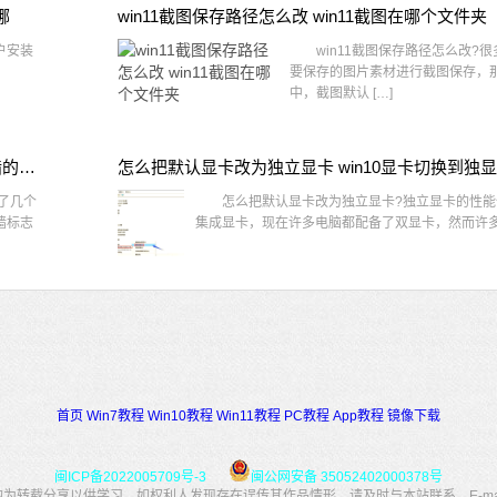
哪
win11截图保存路径怎么改 win11截图在哪个文件夹
户安装
win11截图保存路径怎么改?很
要保存的图片素材进行截图保存，那在
中，截图默认 […]
win10桌面图标有防火墙标志怎么办 电脑软件图标有防火墙的小图标怎么去掉
怎么把默认显卡改为独立显卡 win10显卡切换到独
了几个
怎么把默认显卡改为独立显卡?独立显卡的性能
墙标志
集成显卡，现在许多电脑都配备了双显卡，然而许多用
首页
Win7教程
Win10教程
Win11教程
PC教程
App教程
镜像下载
闽ICP备2022005709号-3
闽公网安备 35052402000378号
转载分享以供学习，如权利人发现存在误传其作品情形，请及时与本站联系。E-mail：34