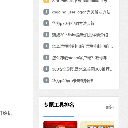
1
StartAllBack下载 startallback破解版win11下载
1
csgo no user logon完美解决办法
1
华为p70开空调方法步骤
1
魅族20infinity最新消息详情介绍
1
怎么远程控制电脑 远程控制电脑的操作方法
1
怎么卸载steam客户端？教你卸载steam的方法
1
360安全浏览器怎么关闭360推荐功能？
1
华为p40pro录屏的操作
专题工具排名
更多+
回车开始执