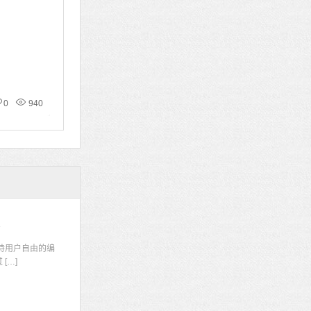
0
940
码
持用户自由的编
[…]