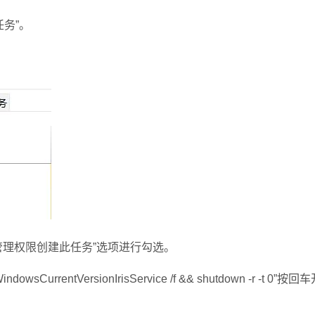
务”。
管理权限创建此任务”选项进行勾选。
rrentVersionIrisService /f && shutdown -r -t 0”按