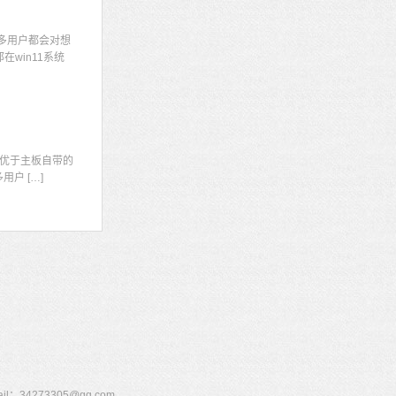
多用户都会对想
win11系统
显
优于主板自带的
户 […]
273305@qq.com