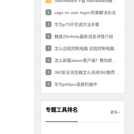
1
StartAllBack下载 startallback破解版win11下载
1
csgo no user logon完美解决办法
1
华为p70开空调方法步骤
1
魅族20infinity最新消息详情介绍
1
怎么远程控制电脑 远程控制电脑的操作方法
1
怎么卸载steam客户端？教你卸载steam的方法
1
360安全浏览器怎么关闭360推荐功能？
1
华为p40pro录屏的操作
专题工具排名
更多+