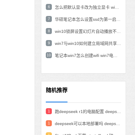
6
怎么把默认显卡改为独立显卡 win10显卡切换到独显
7
华硕笔记本怎么设置ssd为第一启动盘 华硕电脑设置固态硬盘为启动盘
8
win10锁屏设置幻灯片自动播放不生效怎么解决
9
win7与win10如何建立局域网共享 win10 win7局域网互访
10
笔记本win7怎么创建wifi win7电脑设置热点共享网络
随机推荐
1
跑deepseek r1的电脑配置 deepseek部署硬件要求
1
deepseek可以本地部署吗 deepseek私有化部署的详细步骤和方法