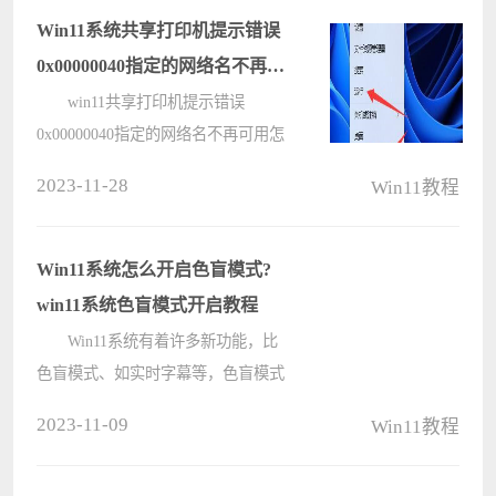
Win11系统共享打印机提示错误
0x00000040指定的网络名不再可
用怎么办？
win11共享打印机提示错误
0x00000040指定的网络名不再可用怎
么办？我们在工作的时候，都会设置
2023-11-28
Win11教程
共享打印机，能够让更多的电脑同时
使用打印机设备，但是在运行的时候
出现了共享打印机错误0x00000040指
Win11系统怎么开启色盲模式?
定的网络????
win11系统色盲模式开启教程
Win11系统有着许多新功能，比
色盲模式、如实时字幕等，色盲模式
主要是为色盲人群提供帮助的一个辅
2023-11-09
Win11教程
助功能，能够让使用者可以更好的观
看内容，但是还有很多用户都不清楚