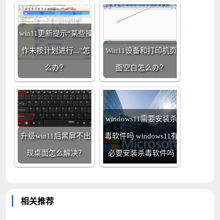
win11更新提示“某些操
作未按计划进行...”怎
Win11设备和打印机页
么办？
面空白怎么办？
windows11需要安装杀
升级win11后黑屏不出
毒软件吗 windows11有
现桌面怎么解决？
必要安装杀毒软件吗
相关推荐