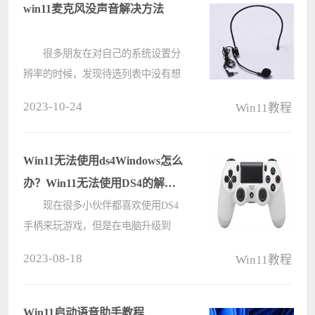
要在哪里设置？下面小编就来给大家
win11麦克风没声音解决方法
介绍????
很多朋友在对自己的系统设置分
辨率的时候，发现待选列表中没有想
要的分辨率，这时候其实我们可以通
2023-10-24
Win11教程
过显卡控制面板的中的win11自定义
分辨率功能来自定义分辨率，下面一
起来学习一下吧。 win11麦克风
Win11无法使用ds4Windows怎么
没????
办？Win11无法使用DS4的解决
方法
现在很多小伙伴都喜欢使用DS4
手柄来玩游戏，但是在电脑升级到
Win11系统之后发现ds4Windows扩展
2023-08-18
Win11教程
软件无法使用，那么遇到这种情况要
怎么办呢？下面就和小编一起来看看
应该如何解决吧。 Win11无法使
Win11启动语音助手教程