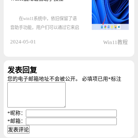
用ds4W????
在win11系统中，依旧保留了语
音助手功能，用户们可以通过它来启
动各种程序，这个功能很多人都是关
2024-05-01
Win11教程
闭的，想要使用的时候，却不知道如
何开启，那么这个问题应该如何解决
呢，今日的win11教程就为各位带来
发表回复
解决????
您的电子邮箱地址不会被公开。
必填项已用
*
标注
*
昵称：
*
邮箱：