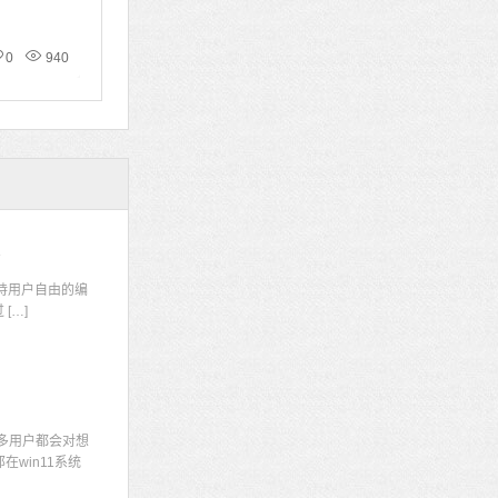
0
940
码
持用户自由的编
[…]
多用户都会对想
win11系统