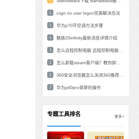
1
StartAllBack下载 startallback破解版win11下载
1
csgo no user logon完美解决办法
1
华为p70开空调方法步骤
1
魅族20infinity最新消息详情介绍
1
怎么远程控制电脑 远程控制电脑的操作方法
1
怎么卸载steam客户端？教你卸载steam的方法
1
360安全浏览器怎么关闭360推荐功能？
1
华为p40pro录屏的操作
专题工具排名
更多+