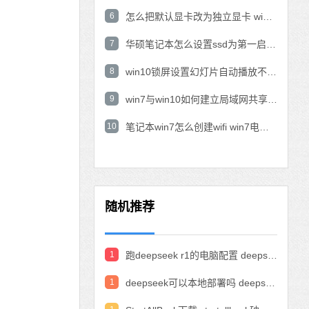
6
怎么把默认显卡改为独立显卡 win10显卡切换到独显
7
华硕笔记本怎么设置ssd为第一启动盘 华硕电脑设置固态硬盘为启动盘
8
win10锁屏设置幻灯片自动播放不生效怎么解决
9
win7与win10如何建立局域网共享 win10 win7局域网互访
10
笔记本win7怎么创建wifi win7电脑设置热点共享网络
随机推荐
1
跑deepseek r1的电脑配置 deepseek部署硬件要求
1
deepseek可以本地部署吗 deepseek私有化部署的详细步骤和方法