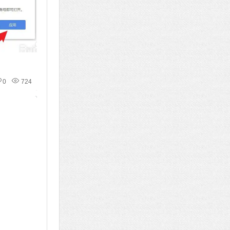
0
724