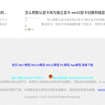
win10桌面图标有防火墙标志怎么办 电脑软件图标有防火墙的小图标怎么去掉
怎么把默认显卡改为独立显卡 win10显卡切换到独
了几个
怎么把默认显卡改为独立显卡?独立显卡的性能
墙标志
集成显卡，现在许多电脑都配备了双显卡，然而许多用
首页
Win7教程
Win10教程
Win11教程
PC教程
App教程
镜像下载
闽ICP备2022005709号-3
闽公网安备 35052402000378号
转载分享以供学习，如权利人发现存在误传其作品情形，请及时与本站联系。E-mail：34
联系我们删除下架，对电脑系统之家有任何投诉或建议，请发送至管理员邮箱：
iori
Copyright © 2013-2020 All Rights Reserved.