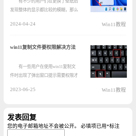
有不少的用户们在更换了壁纸后
发现整体的显示都比较的模糊，那么
win11默认壁纸模糊怎么办？用户们
2024-04-24
Win11教程
可以直接的打开注册表下的Desktop文
件夹来进行操作就可以了。下面就让
本站来为用户们来仔细的介绍一下
win11复制文件要权限解决方法
win11????
有一些用户在使用win11复制文
件时出现了弹出窗口提示需要权限才
能完成，这可能是因为我们没有管理
2023-06-25
Win11教程
员权限的问题，可以尝试获取管理员
权限，或者在组策略中进行安全设置
来解决，下面就一起来看一下吧。
发表回复
????
您的电子邮箱地址不会被公开。
必填项已用
*
标注