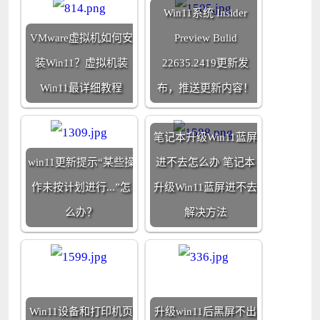
Win11系统 Insider
VMware虚拟机如何安
Preview Bulid
装Win11？虚拟机装
22635.2419更新发
Win11最详细教程
布，推送更新内容！
笔记本升级Win11蓝屏
win11更新提示“某些操
进不去怎么办 笔记本
作未按计划进行...”怎
升级Win11蓝屏进不去
么办？
解决方法
Win11设备和打印机页
升级win11后黑屏不出