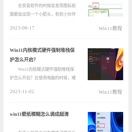
在安装软件的时候会发现图标前
面都会出现一个小箭头，有些小伙伴
就很不喜欢，那Win11如何去除图标
2023-08-17
Win11教程
上的小箭头呢？下面小编就给大家分
享一下Win11去除小箭头的具体方法
吧。 操作如下： 1、首先按
Win11内核模式硬件强制堆栈保
下????
护怎么开启？
Win11内核模式硬件强制堆栈保
护怎么开启？在使用电脑的时候，难
免会遇到各种各样的故障问题，最近
2023-11-02
Win11教程
就有不少用户发现在使用Win11时，
突然提示内核模式硬件强制堆栈保护
已关闭，不知道怎么回事，可能是内
win11壁纸模糊怎么调成超清
核模????