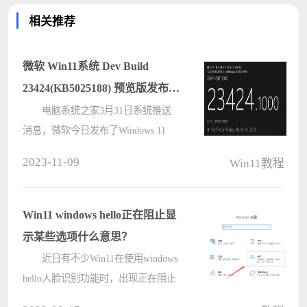
相关推荐
微软 Win11系统 Dev Build
23424(KB5025188) 预览版发布，
推送更新内容来啦!
电脑系统之家3月31日系统推送
消息，微软今日发布了Windows 11
Dev 预览版 Build 23424 内测版本，
2023-11-09
Win11教程
修复了文件资源管理器、窗口和任务
管理器等的问题。并且引入了一个重
新设计的 Widgets 板，它有三列，专
Win11 windows hello正在阻止显
注????
示某些选项什么意思？
近日有不少Win11在使用windows
hello人脸识别功能时，出现正在阻止
显示某些选项的情况，这是怎么回