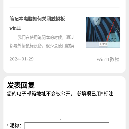
何开启，那么遇到这种情况要怎么办
呢？下面就和小编一起来看看应该如
何解决吧。 Win11相机开启的方
笔记本电脑如何关闭触摸板
法 ????
win11
我们在使用笔记本的时候，通过
都是外接鼠标设备，很少会使用触摸
板进行操作，而一些使用win11系统
2024-01-29
Win11教程
的用户想要将笔记本电脑的触摸板关
闭，但是不清楚应该如何操作，针对
这个问题，今日的win11教程就来分
发表回复
享设????
您的电子邮箱地址不会被公开。
必填项已用
*
标注
*
昵称：