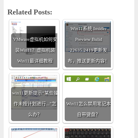
Related Posts:
Win11系统 Insider
VMware虚拟机如何安
Preview Bulid
装Win11？虚拟机装
22635.2419更新发
Win11最详细教程
布，推送更新内容！
win11更新提示“某些操
作未按计划进行...”怎
Win11怎么禁用笔记本
么办？
自带键盘？