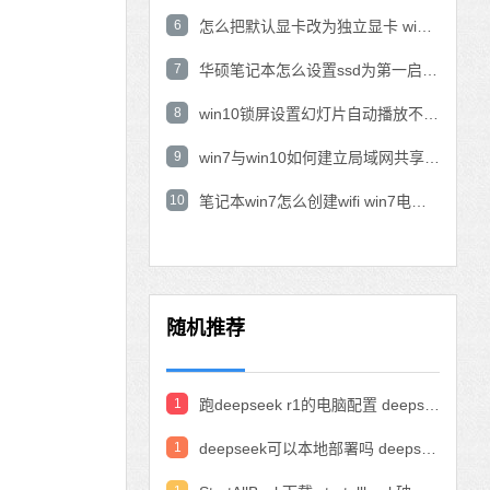
6
怎么把默认显卡改为独立显卡 win10显卡切换到独显
7
华硕笔记本怎么设置ssd为第一启动盘 华硕电脑设置固态硬盘为启动盘
8
win10锁屏设置幻灯片自动播放不生效怎么解决
9
win7与win10如何建立局域网共享 win10 win7局域网互访
10
笔记本win7怎么创建wifi win7电脑设置热点共享网络
随机推荐
1
跑deepseek r1的电脑配置 deepseek部署硬件要求
1
deepseek可以本地部署吗 deepseek私有化部署的详细步骤和方法