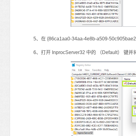
5、在 {86ca1aa0-34aa-4e8b-a509-50c905b
6、打开 InprocServer32 中的 （Defaul