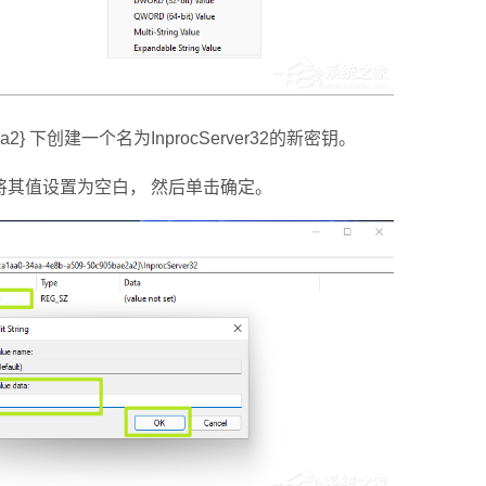
ae2a2} 下创建一个名为InprocServer32的新密钥。
t） 键并将其值设置为空白， 然后单击确定。