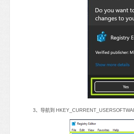
3、导航到 HKEY_CURRENT_USERSOFTWAR