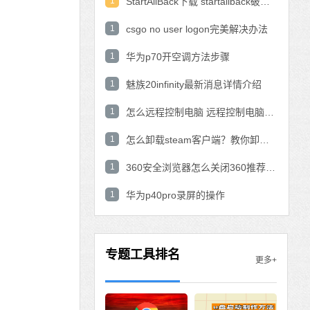
1
StartAllBack下载 startallback破解版win11下载
1
csgo no user logon完美解决办法
1
华为p70开空调方法步骤
1
魅族20infinity最新消息详情介绍
1
怎么远程控制电脑 远程控制电脑的操作方法
1
怎么卸载steam客户端？教你卸载steam的方法
1
360安全浏览器怎么关闭360推荐功能？
1
华为p40pro录屏的操作
专题工具排名
更多+