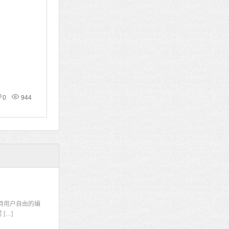
0
944
码
持用户自由的编
[…]