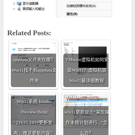
Related Posts:
appdata文件夹在哪？
VMware虚拟机如何安
Win11找不到appdata文
装Win11？虚拟机装
件夹
Win11最详细教程
Win11系统 Insider
Preview Bulid
win11更新提示“某些操
22635.2419更新发
作未按计划进行...”怎
布，推送更新内容！
么办？