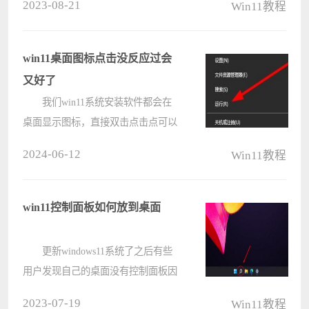
2023-08-21
Win11教程
该怎么解决呢？首先你需要先确认一
下你的麦克风设备已启用，如果启用
了就去查看麦克风权限是否开启，下
win11桌面图标点击没反应过会
面一????
又好了
我们win11系统安装软件都会在
桌面显示图标，直接双击点击点可以
打开使用，有些小伙伴反映说点击桌
2024-06-12
Win11教程
面图标没有任何的反应，对于很多人
来说，不清楚该用什么方式来解决该
问题，那么今日的win11教程就来为
win11控制面板如何放到桌面
大伙????
更新windows11系统了之后有些
用户发现自己的桌面没有控制面板因
此使用起来很不方便，为此今天就带
2023-07-19
Win11教程