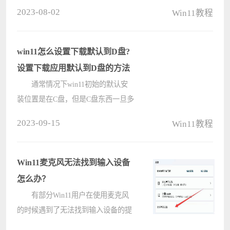
些用户可能不太适应，无法更快的找
2023-08-02
Win11教程
到自己想要使用的一些功能。因此，
他们想将右键菜单设置回原来的样
子。那么，win11鼠标右键改回原来
win11怎么设置下载默认到D盘?
的怎么????
设置下载应用默认到D盘的方法
通常情况下win11初始的默认安
装位置是在C盘，但是C盘东西一旦多
了电脑就容易变卡，那么可不可以将
2023-09-15
Win11教程
默认安装位置改为d盘呢？其实是可
以的，由于很多小伙伴不知道怎么设
置，本篇教程小编就来为大家介绍一
Win11麦克风无法找到输入设备
下具????
怎么办？
有部分Win11用户在使用麦克风
的时候遇到了无法找到输入设备的提
示，导致无法正常使用，这种情况应