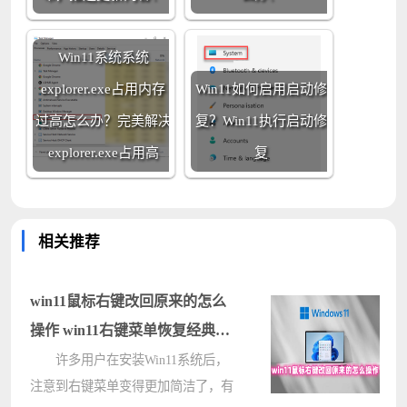
Win11系统系统
explorer.exe占用内存
Win11如何启用启动修
过高怎么办？完美解决
复？Win11执行启动修
explorer.exe占用高
复
相关推荐
win11鼠标右键改回原来的怎么
操作 win11右键菜单恢复经典样
式的方法
许多用户在安装Win11系统后，
注意到右键菜单变得更加简洁了，有