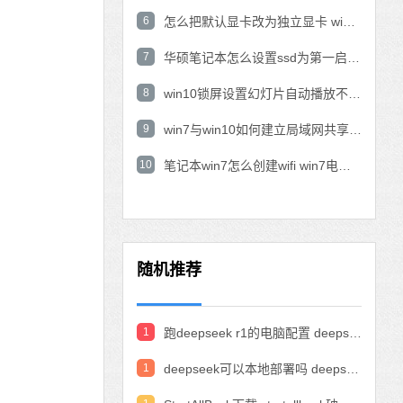
6
怎么把默认显卡改为独立显卡 win10显卡切换到独显
7
华硕笔记本怎么设置ssd为第一启动盘 华硕电脑设置固态硬盘为启动盘
8
win10锁屏设置幻灯片自动播放不生效怎么解决
9
win7与win10如何建立局域网共享 win10 win7局域网互访
10
笔记本win7怎么创建wifi win7电脑设置热点共享网络
随机推荐
1
跑deepseek r1的电脑配置 deepseek部署硬件要求
1
deepseek可以本地部署吗 deepseek私有化部署的详细步骤和方法