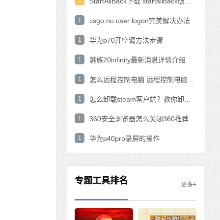
1
StartAllBack下载 startallback破解版win11下载
1
csgo no user logon完美解决办法
1
华为p70开空调方法步骤
1
魅族20infinity最新消息详情介绍
1
怎么远程控制电脑 远程控制电脑的操作方法
1
怎么卸载steam客户端？教你卸载steam的方法
1
360安全浏览器怎么关闭360推荐功能？
1
华为p40pro录屏的操作
专题工具排名
更多+