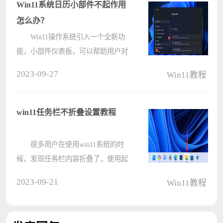
作就可以了。下面就让本站来为用户
Win11系统日历小部件不起作用
们来????
怎么办？
Win11操作系统引入一个全新功
能，小部件仪表板，可以帮助用户对
交通、天气、日历等进行快速访问。
2023-09-27
Win11教程
但是有用户反映日历小部件在他们的
计算机上无法正常运行，要么无法打
开小部件，收到空白小部件，要么无
win11任务栏不折叠设置教程
法从????
很多用户在使用win11系统的时
候，发现任务栏内容折叠了，使用起
来非常不方便。而且微软并没有为用
2023-09-21
Win11教程
户提供可以修改这方面设置的功能，
但是我们可以使用第三方软件进行修
改。 win11任务栏不折叠： ????