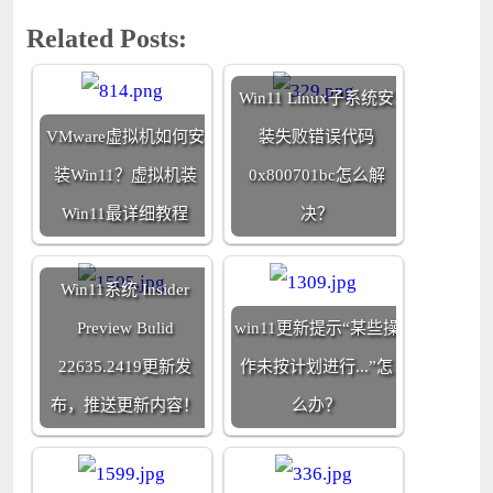
Related Posts:
Win11 Linux子系统安
VMware虚拟机如何安
装失败错误代码
装Win11？虚拟机装
0x800701bc怎么解
Win11最详细教程
决？
Win11系统 Insider
Preview Bulid
win11更新提示“某些操
22635.2419更新发
作未按计划进行...”怎
布，推送更新内容！
么办？