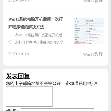
2023-08-14
Win11教程
原因呢？下面就让小编给大家带来
W11硬盘读写慢的解决方法，有遇到
同样问题的下火帮可以试试哦。
Win11系统电脑开机后第一次打
解决决????
开程序慢的解决方法
有Win11系统用户反馈在开机后
第一次打开程序时可能会遇到慢的情
况，鼠标一直转圈，很慢程序才被打
2023-10-16
Win11教程
开，然后关闭程序，再次打开这个程
序的时候速度就很快。这让用户感到
困扰不知道如何解决，本篇教程就来
发表回复
分享????
您的电子邮箱地址不会被公开。
必填项已用
*
标注