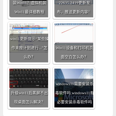
装Win11？虚拟机装
22635.2419更新发
Win11最详细教程
布，推送更新内容！
win11更新提示“某些操
作未按计划进行...”怎
Win11设备和打印机页
么办？
面空白怎么办？
windows11需要安装杀
升级win11后黑屏不出
毒软件吗 windows11有
现桌面怎么解决？
必要安装杀毒软件吗