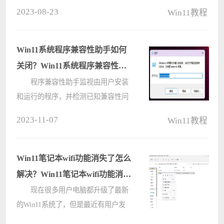
可以借助检测工具进行检测，这其中
2023-08-23
Win11教程
Win11系统自带检测功能可以对电脑
系统的健康及硬件做检测，可以通过
检测结果帮助判断问题，以下介绍几
Win11系统程序兼容性助手如何
种检测????
关闭？Win11系统程序兼容性助
手关闭教程
程序兼容性助手监视由用户安装
和运行的程序，并检测已知兼容性问
题。若存在已知兼容性问题，
2023-11-07
Win11教程
Windows会提示用户使用推荐的设置
重新安装，用户也可忽略提示继续运
行。最近有用户觉得程序兼容性助手
Win11笔记本wifi功能消失了怎么
经常弹出，????
解决？Win11笔记本wifi功能消失
了解决方法
现在很多用户电脑都升级了最新
的Win11系统了，但是最近有用户发
现自己的wifi功能图标不见了，这个