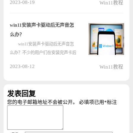
2023-08-19
Win11教程
是怎么回事呢，要如何才能解决？这
里小编也是为大家整理了相关的办
法，让你快速的找回自己电脑上的
win11安装声卡驱动后无声音怎
wifi功能????
么办？
win11安装声卡驱动后无声音怎
么办？不少的用户们在安装完声卡后
电脑还是没有声音，那么接下来就让
2023-08-12
Win11教程
本站来为用户们来仔细的介绍一下
win11安装声卡驱动后无声音问题解
析吧。 win11安装声卡驱动后无
发表回复
声音????
您的电子邮箱地址不会被公开。
必填项已用
*
标注