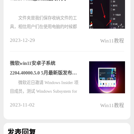
两种????
文件夹是我们保存收纳文件的工
具，相信用户们在使用电脑的时候都
会使用到这个功能，可也有不少的
2023-12-29
Win11教程
win11用户们在使用的过程中发现自
己不能创建新文件夹，那么这是怎么
回事？用户们可以直接的右键点击空
微软win11安卓子系统
白处，????
2204.40000.5.0 5月最新版发布
了！
微软近日邀请 Windows Insider 项
目成员，测试 Windows Subsystem for
Android Version
2023-11-02
Win11教程
2304（2304.40000.5.0）新版本。本次
版本更新主要添加了使用防病毒软件
进行程序包验证的功能、重新分配内
发表回复