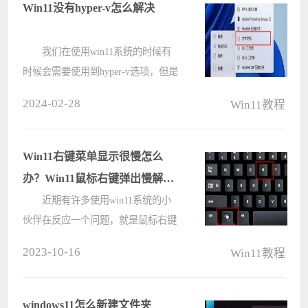
作，为此非常苦恼，那么win11系统
Win11没有hyper-v怎么解决
如何查看ma????
我们在使用win11系统的时候有
时候会需要使用到hyper-v选项，但是
也有不少的用户们在询问win11没有
2024-02-28
Win11教程
hyper-v选项怎么办？用户们可以直接
的新建一个文本文档，然后复制下面
的代码来进行操作就可以了，下面就
Win11右键菜单显示很慢怎么
让????
办？Win11鼠标右键弹出慢解决
方法
近期有许多使用win11系统的小
伙伴在反应一个问题，就是鼠标右键
的菜单弹出非常的慢，需要教程的时
2023-10-16
Win11教程
间才可以显示出来，面对这个问题，
很多电脑小白都不清楚要怎么解决，
那么今天电脑系统之家小编就来分享
windows11怎么新建文件夹