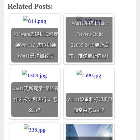
Related Posts:
Win11系统 Insider
VMware虚拟机如何安
Preview Bulid
装Win11？虚拟机装
22635.2419更新发
Win11最详细教程
布，推送更新内容！
win11更新提示“某些操
作未按计划进行...”怎
Win11设备和打印机页
么办？
面空白怎么办？