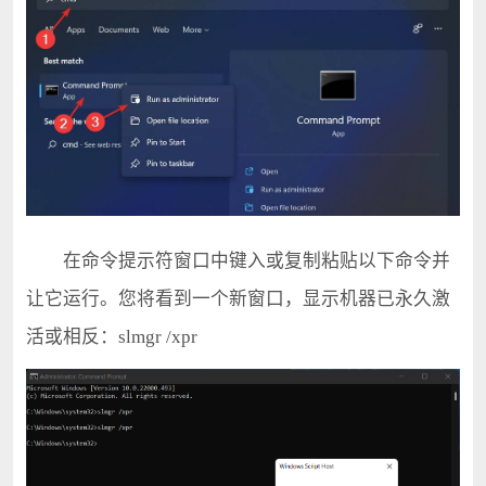
在命令提示符窗口中键入或复制粘贴以下命令并
让它运行。您将看到一个新窗口，显示机器已永久激
活或相反：slmgr /xpr