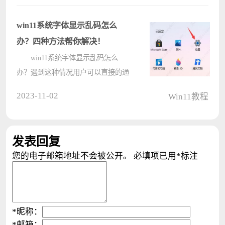
已锁定且可能无法登录，那么遇到这
种情况要怎么办？下面就让本站来为
win11系统字体显示乱码怎么
用户????
办？四种方法帮你解决！
win11系统字体显示乱码怎么
办？遇到这种情况用户可以直接的通
过更改系统区域设置或者是系统编码
2023-11-02
Win11教程
等办法来解决，下面小编整理了几种
比较实用的解决办法，正在被困扰的
朋友可以根据下面的图文教程一起操
发表回复
作。 ????
您的电子邮箱地址不会被公开。
必填项已用
*
标注
*
昵称：
*
邮箱：