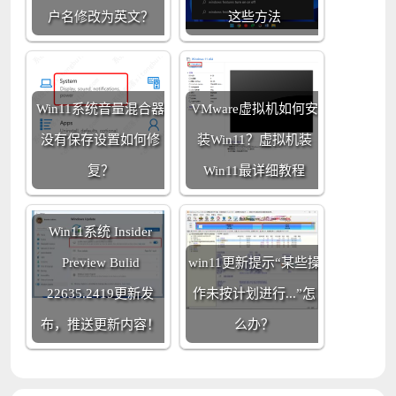
户名修改为英文？
这些方法
Win11系统音量混合器
VMware虚拟机如何安
没有保存设置如何修
装Win11？虚拟机装
复？
Win11最详细教程
Win11系统 Insider
Preview Bulid
win11更新提示“某些操
22635.2419更新发
作未按计划进行...”怎
布，推送更新内容！
么办？