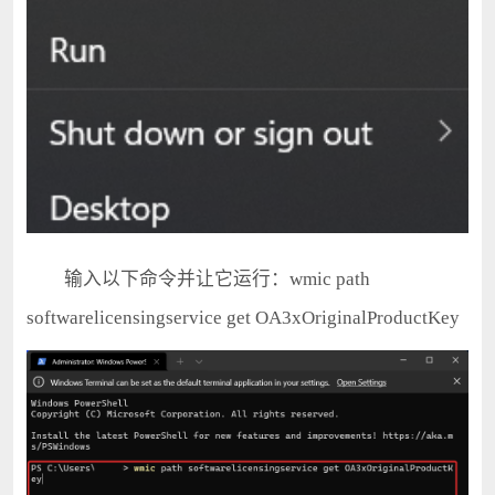
输入以下命令并让它运行：wmic path
softwarelicensingservice get OA3xOriginalProductKey