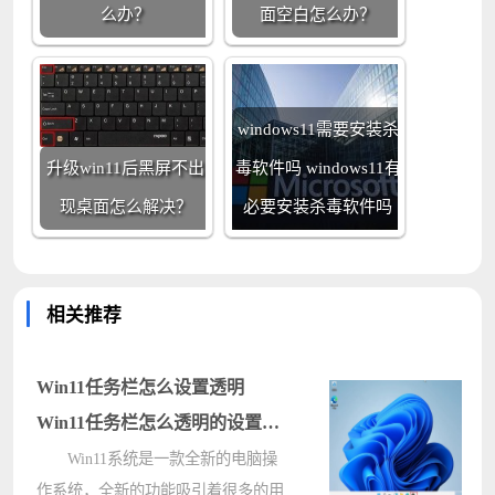
么办？
面空白怎么办？
windows11需要安装杀
升级win11后黑屏不出
毒软件吗 windows11有
现桌面怎么解决？
必要安装杀毒软件吗
相关推荐
Win11任务栏怎么设置透明
Win11任务栏怎么透明的设置教
程
Win11系统是一款全新的电脑操
作系统，全新的功能吸引着很多的用