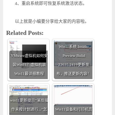
4、重启系统即可恢复系统激活状态。
以上就是小编要分享给大家的内容啦。
Related Posts:
Win11系统 Insider
VMware虚拟机如何安
Preview Bulid
装Win11？虚拟机装
22635.2419更新发
Win11最详细教程
布，推送更新内容！
win11更新提示“某些操
作未按计划进行...”怎
Win11设备和打印机页