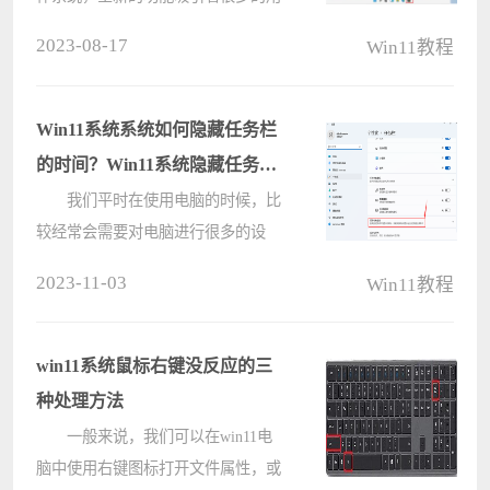
户。但是有些用户在使用的时候觉得
2023-08-17
Win11教程
任务栏的颜色太亮了，就想问问小编
怎么设置任务栏完全透明，其实这还
需要一个小工具，那么下面我们一起
Win11系统系统如何隐藏任务栏
来看????
的时间？Win11系统隐藏任务栏
的时间教程
我们平时在使用电脑的时候，比
较经常会需要对电脑进行很多的设
置。最近就有小伙伴咨询如果想要将
2023-11-03
Win11教程
Win11的右下角时间隐藏应该怎么设
置？很简单，我们只需要进入设置的
任务栏，将对应的任务应用图标关闭
win11系统鼠标右键没反应的三
就好了????
种处理方法
一般来说，我们可以在win11电
脑中使用右键图标打开文件属性，或