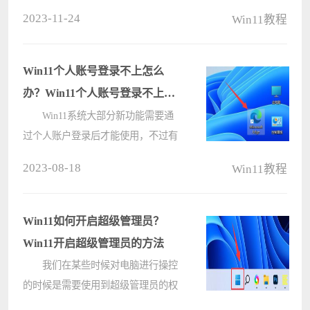
者选择打开方式，重命名等，非常方
2023-11-24
Win11教程
便。但是在更新完win11系统后，发
现win11右键图标没反应，不知道该
怎么办，下面一起来看看小编是怎么
Win11个人账号登录不上怎么
操作的????
办？Win11个人账号登录不上的
解决方法
Win11系统大部分新功能需要通
过个人账户登录后才能使用，不过有
些小伙伴在升级到Win11系统之后发
2023-08-18
Win11教程
现自己无法登录个人账号，那么遇到
这种情况要怎么办呢？下面就和小编
一起来看看应该如何解决吧。
Win11如何开启超级管理员？
Win11????
Win11开启超级管理员的方法
我们在某些时候对电脑进行操控
的时候是需要使用到超级管理员的权
限的，但很多小伙伴在升级到Win11