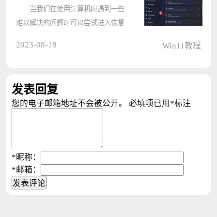
当我们在使用计算机时遇到一些
难以解决的问题时可以尝试进入恢复
模式，恢复模式可以帮助用户诊断导
2023-08-18
Win11教程
致系统故障或抛出错误消息的问题。
那Win11要如何进入恢复模式呢？下
面我们就来一起看看。 Win11中
发表回复
进????
您的电子邮箱地址不会被公开。
必填项已用
*
标注
*
昵称：
*
邮箱：