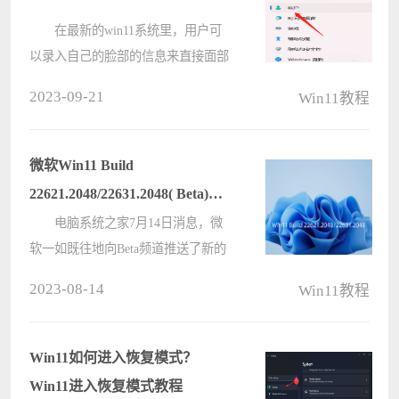
在最新的win11系统里，用户可
以录入自己的脸部的信息来直接面部
识别打开电脑，增强了用户的使用安
2023-09-21
Win11教程
全性，想要设置的话，直接进入系统
的设置就可以找到人脸识别然后操作
录入信息了。 win11面部识别怎
微软Win11 Build
么????
22621.2048/22631.2048( Beta)预
览版发布更新！
电脑系统之家7月14日消息，微
软一如既往地向Beta频道推送了新的
Win 11 22621.2048 和 22631.2048测试
2023-08-14
Win11教程
版，在本次的更新中，为资源管理器
带来了内置图库、拆分/合并选项卡功
能，为任务栏添加了“右键单????
Win11如何进入恢复模式？
Win11进入恢复模式教程