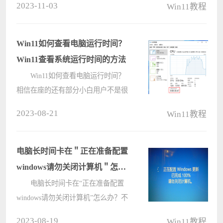
2023-11-03
Win11教程
知道怎么关闭这个功能，这篇文章是
电脑系统城给大家带来的Win11关输
入体验方法，步骤较多，但简单易
Win11如何查看电脑运行时间？
懂，感兴趣????
Win11查看系统运行时间的方法
Win11如何查看电脑运行时间？
相信在座的还有部分小白用户不是很
清楚具体应该如何操作，其实方法很
2023-08-21
Win11教程
简单，下面小编将为大家带来Win11
查看系统运行时间的四种方法，有需
要的朋友们一起来了解下吧。
电脑长时间卡在＂正在准备配置
Win????
windows请勿关闭计算机＂怎么
办？
电脑长时间卡在“正在准备配置
windows请勿关闭计算机”怎么办？不
少用户在开机的时候都遇到了这个问
2023-08-19
Win11教程