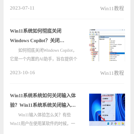
启，但是却不知道应该如何操作，那
2023-07-11
Win11教程
么win11系统如何关闭开机自启呢?下
面电脑系统之家u盘装系统为大家介
绍win11系统关闭开机自启的操作方
Win11系统如何彻底关闭
法。 ????
Windows Copilot？关闭
Windows Copilot的方法
如何彻底关闭Windows Copilot，
它是一个内置的AI助手，旨在提供个
性化的建议和帮助用户执行各种任
2023-10-16
Win11教程
务。然而，有些用户可能对这个功能
不感兴趣或者不想被干扰，那么如何
关闭Windows Copilot呢？下面就来为
Win11系统系统如何关闭输入体
大????
验？Win11系统系统关闭输入体
验的方法
Win11输入体验怎么关？有些
Win11用户在使用某软件的时候，一
直弹出提示Windows输入体验，但不