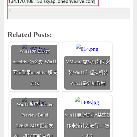
Related Posts:
Win11无法登录
onedrive怎么办 Win11
VMware虚拟机如何安
无法登录onedrive解决
装Win11？虚拟机装
方法
Win11最详细教程
Win11系统 Insider
Preview Bulid
win11更新提示“某些操
22635.2419更新发
作未按计划进行...”怎
布，推送更新内容！
么办？