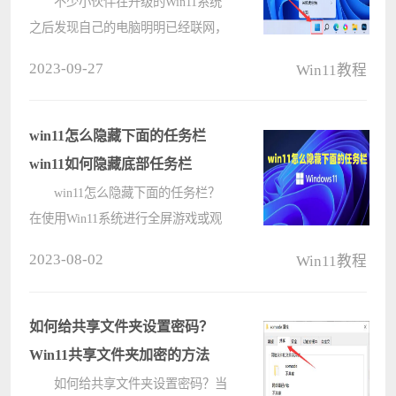
网页的解决方法
不少小伙伴在升级的Win11系统
之后发现自己的电脑明明已经联网，
却无法打开网页，那么遇到这种情况
2023-09-27
Win11教程
应该怎么办呢？下面就和小编一起来
看看有什么解决方法吧。 Win11
联网打不开网页的解决方法 方
win11怎么隐藏下面的任务栏
法????
win11如何隐藏底部任务栏
win11怎么隐藏下面的任务栏？
在使用Win11系统进行全屏游戏或观
看电视时，许多用户可能觉得任务栏
2023-08-02
Win11教程
碍事，并希望将其隐藏起来。然而，
很多用户不知道如何操作。实际上，
这是非常简单的。接下来，让我们一
如何给共享文件夹设置密码？
起来????
Win11共享文件夹加密的方法
如何给共享文件夹设置密码？当