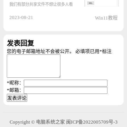
我们有部分共享文件不想让很多人看
到时，我们可以对其进行加密，那么
2023-08-21
Win11教程
应该如何操作呢？下面小编就为大家
介绍Win11共享文件夹加密的方法，
这个步骤教程还是比较简单的，照着
发表回复
做????
您的电子邮箱地址不会被公开。
必填项已用
*
标注
*
昵称：
*
邮箱：
Copyright © 电脑系统之家 闽ICP备2022005709号-3