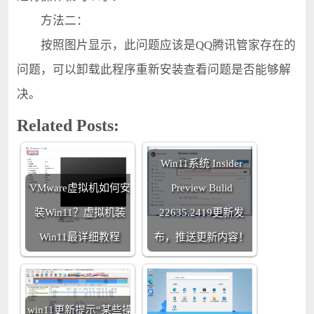
方法二：
按照图片显示，此问题应该是QQ腾讯管家存在的
问题，可以卸载此程序重新安装查看问题是否能够解
决。
Related Posts:
Win11系统 Insider
VMware虚拟机如何安
Preview Bulid
装Win11？虚拟机装
22635.2419更新发
Win11最详细教程
布，推送更新内容！
win11更新提示“某些操