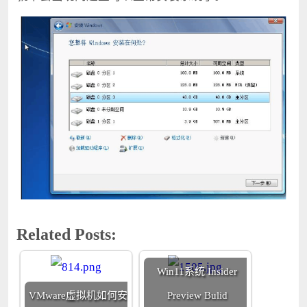
Related Posts:
Win11系统 Insider
VMware虚拟机如何安
Preview Bulid