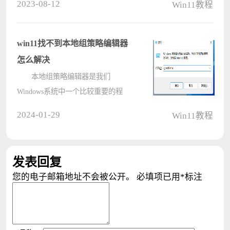
2023-08-12
Win11教程
动，接下来小编就给大家分享一下
win11安装声卡驱动的详细教程，如
果你是卸载之后不知道如何重装，也
win11找不到本地组策略编辑器
可以参考????
怎么解决
本地组策略编辑器是我们
Windows系统中一个比较重要的程
序，用户们在这里可以查看到很多的
2024-01-29
Win11教程
信息，而最近一些安装了win11系统
的用户找不到自己电脑中的组策略编
辑器在哪里，我们可以通过运行命令
发表回复
或者是系统搜????
您的电子邮箱地址不会被公开。
必填项已用
*
标注