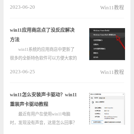
慌，我们可以重新启动一下电脑，然
2023-06-20
Win11教程
后看一下能否解决问题，要是还没解
决就可以看一下一下步骤。
win11退回win10蓝屏怎么办： 方
win11应用商店点了没反应解决
法????
方法
win11系统的应用商店中更新了
很多的全新特色软件可以方便大家的
使用，但是有不少在更新之后出现了
2023-06-25
Win11教程
打不开的情况，下面就给你们带来了
win11应用商店点了没反应解决方
法，快来一起看看怎么解决吧。
win11怎么安装声卡驱动？win11
win1????
重装声卡驱动教程
最近有用户在使用win11电脑
时，发现没有声音，这是怎么回事？
经检查发现，原来是没有安装声卡驱