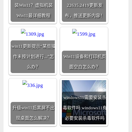
装Win11？虚拟机装
22635.2419更新发
Win11最详细教程
布，推送更新内容！
win11更新提示“某些操
作未按计划进行...”怎
Win11设备和打印机页
么办？
面空白怎么办？
windows11需要安装杀
升级win11后黑屏不出
毒软件吗 windows11有
现桌面怎么解决？
必要安装杀毒软件吗