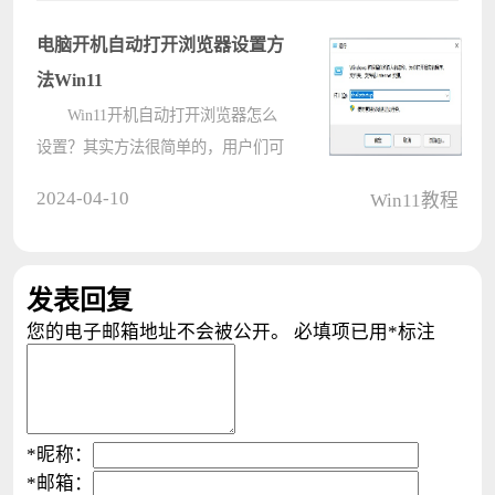
可以直接的选择设置下的声音进入，
然后进入到属性界面下的空间音效，
电脑开机自动打开浏览器设置方
下面就让本站????
法Win11
Win11开机自动打开浏览器怎么
设置？其实方法很简单的，用户们可
以直接的打开运行窗口下的
2024-04-10
Win11教程
shell:startup，然后这样就快速打开了
启动文件夹，启动文件夹里可以放一
些需要开机运行的程序就可以了。下
发表回复
面就让本????
您的电子邮箱地址不会被公开。
必填项已用
*
标注
*
昵称：
*
邮箱：