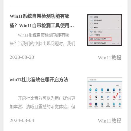
角一直闪的方法。 解决办法：
1、首先，按键盘上的 Win 键，
Win11系统自带检测功能有哪
或????
些？Win11自带检测工具使用方
法
Win11系统自带检测功能有哪
些？当我们的电脑出现问题时，我们
可以借助检测工具进行检测，这其中
2023-08-23
Win11教程
Win11系统自带检测功能可以对电脑
系统的健康及硬件做检测，可以通过
检测结果帮助判断问题，以下介绍几
win11杜比音效在哪开启方法
种检测????
开启杜比音效可以为用户提供更
加丰富、清晰且震撼的听觉体验，但
是也有不少的用户们在询问
2024-03-04
Win11教程
windows11杜比音效怎么开？用户们