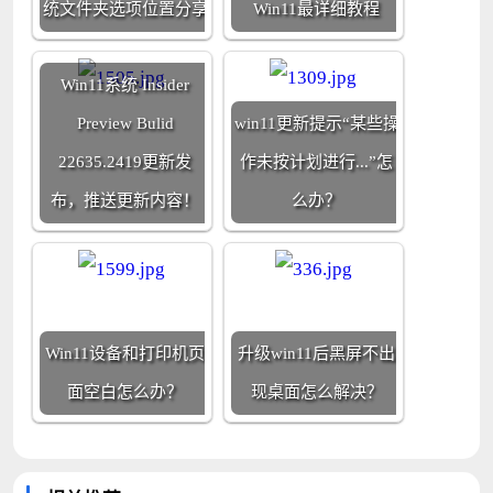
统文件夹选项位置分享
Win11最详细教程
Win11系统 Insider
Preview Bulid
win11更新提示“某些操
22635.2419更新发
作未按计划进行...”怎
布，推送更新内容！
么办？
Win11设备和打印机页
升级win11后黑屏不出
面空白怎么办？
现桌面怎么解决？