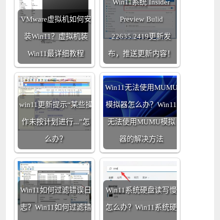
Win11系统 Insider
VMware虚拟机如何安
Preview Bulid
装Win11？虚拟机装
22635.2419更新发
Win11最详细教程
布，推送更新内容！
Win11无法使用MUMU
win11更新提示“某些操
模拟器怎么办？Win11
作未按计划进行...”怎
无法使用MUMU模拟
么办？
器的解决方法
Win11如何过滤错误日
Win11系统硬盘读写慢
志？Win11如何过滤错
怎么办？Win11系统硬