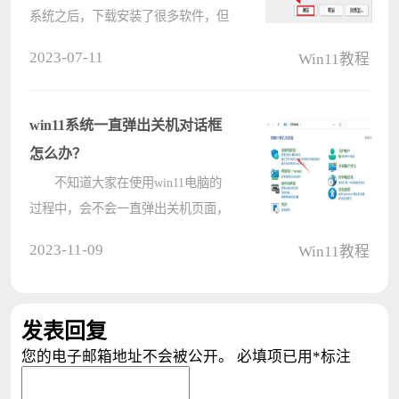
系统之后，下载安装了很多软件，但
是有些软件会自动设置为开机启动，
2023-07-11
Win11教程
开机启动项多了就会导致电脑的开机
速度变得非常慢，甚至造成电脑卡顿
的问题，那么win11系统如何禁用开
win11系统一直弹出关机对话框
机启????
怎么办？
不知道大家在使用win11电脑的
过程中，会不会一直弹出关机页面，
非常烦人，且影响工作效率。那么遇
2023-11-09
Win11教程
到win11一直弹出关机对话框的情况
要如何解决呢？下面就来看看小编是
如何解决的吧。 解决方法
发表回复
1????
您的电子邮箱地址不会被公开。
必填项已用
*
标注