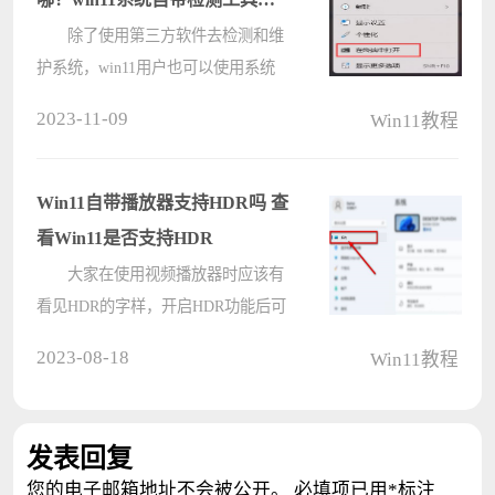
置介绍
除了使用第三方软件去检测和维
护系统，win11用户也可以使用系统
自带的检测工具，那么win11自带的
2023-11-09
Win11教程
检测工具在哪呢？针对不同的检测目
标，你需要使用不同的检测工具，因
此对应的位置也不同，下面就一起来
Win11自带播放器支持HDR吗 查
看看w????
看Win11是否支持HDR
大家在使用视频播放器时应该有
看见HDR的字样，开启HDR功能后可
以获取更好的视频或游戏体验。可是
2023-08-18
Win11教程
还有很多小伙伴不知道Win11系统也
有这个功能吧，那怎么知道Win11是
否支持HDR呢？下面我们就来看看。
发表回复
操????
您的电子邮箱地址不会被公开。
必填项已用
*
标注