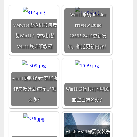
Win11系统 Insider
VMware虚拟机如何安
Preview Bulid
装Win11？虚拟机装
22635.2419更新发
Win11最详细教程
布，推送更新内容！
win11更新提示“某些操
作未按计划进行...”怎
Win11设备和打印机页
么办？
面空白怎么办？
windows11需要安装杀