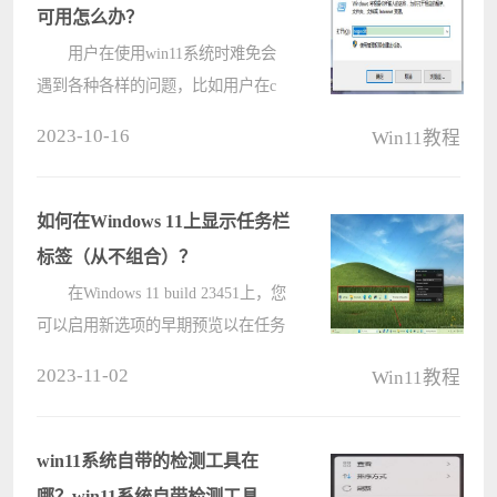
用选????
可用怎么办？
用户在使用win11系统时难免会
遇到各种各样的问题，比如用户在c
通道中添加防火墙修改exe路径时提示
2023-10-16
Win11教程
desktop不可用的情况，遇到这种情况
具体该如何解决呢？其实我们可以通
过注册编辑器来解决，下面就给大家
如何在Windows 11上显示任务栏
带????
标签（从不组合）？
在Windows 11 build 23451上，您
可以启用新选项的早期预览以在任务
栏中显示应用标签，在 在这里，您将
2023-11-02
Win11教程
了解如何操作。微软正在努力恢复
“合并任务栏按钮”设置，以允许用户
以两种方式显示标签，包????
win11系统自带的检测工具在
哪？win11系统自带检测工具位