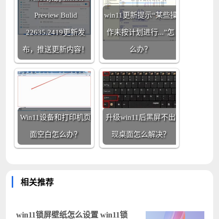
Preview Bulid
win11更新提示“某些操
22635.2419更新发
作未按计划进行...”怎
布，推送更新内容！
么办？
Win11设备和打印机页
升级win11后黑屏不出
面空白怎么办？
现桌面怎么解决？
相关推荐
win11锁屏壁纸怎么设置 win11锁