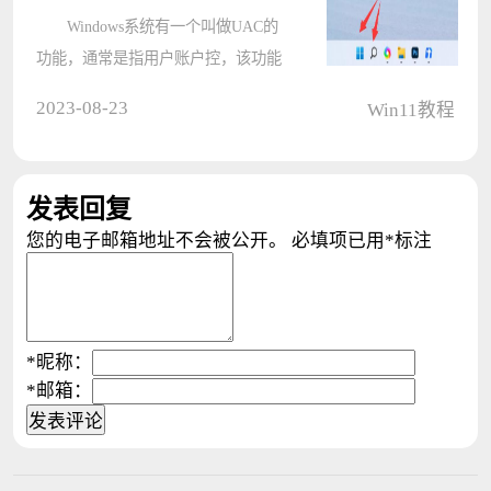
Windows系统有一个叫做UAC的
功能，通常是指用户账户控，该功能
会在我们修改系统设置的时候弹出各
2023-08-23
Win11教程
种提示框，因此有不少使用Win11系
统的小伙伴觉得非常烦人，想要关闭
却不知道如何操作，下面就和小编一
发表回复
起来看????
您的电子邮箱地址不会被公开。
必填项已用
*
标注
*
昵称：
*
邮箱：