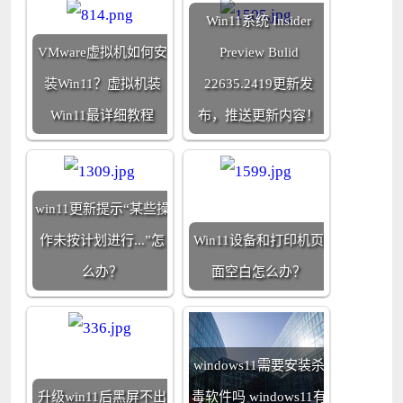
Win11系统 Insider
VMware虚拟机如何安
Preview Bulid
装Win11？虚拟机装
22635.2419更新发
Win11最详细教程
布，推送更新内容！
win11更新提示“某些操
作未按计划进行...”怎
Win11设备和打印机页
么办？
面空白怎么办？
windows11需要安装杀
升级win11后黑屏不出
毒软件吗 windows11有