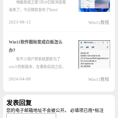
日志！
电脑系统之家7月28日新消息报
道来了，今日微软发布了Bulid
25915.1000 预览版，本次主要更新了
2023-08-12
Win11教程
图形，改进了刷新率逻辑，根据每个
显示器的刷新率和屏幕上显示的内
容，允许在不同的显示器上使用不同
Win11软件图标变成白板怎么
的刷新率????
办？
有不少用户把系统更新为了
win11的新版本，在重新启动之后，
发现图标都显示为白色的样式，面对
2024-04-08
Win11教程
这个问题，很多用户都不清楚应该如
何操作才能够让其恢复为正常的状
态，针对这个问题，今日的win11教
发表回复
程就来和大????
您的电子邮箱地址不会被公开。
必填项已用
*
标注