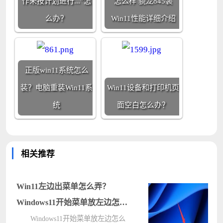
作未按计划进行...”怎
怎么样 骁龙845装
么办？
Win11性能详细介绍
正版win11系统怎么
装？电脑重装Win11系
Win11设备和打印机页
统
面空白怎么办？
相关推荐
Win11左边出菜单怎么弄？
Windows11开始菜单放左边怎么
设置？
Windows11开始菜单放左边怎么