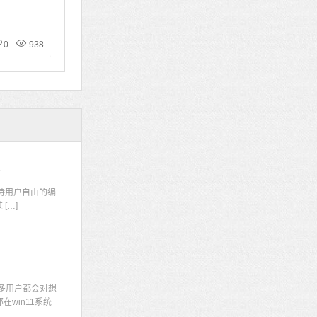
0
938
码
持用户自由的编
[…]
多用户都会对想
win11系统