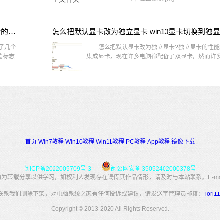
win10桌面图标有防火墙标志怎么办 电脑软件图标有防火墙的小图标怎么去掉
怎么把默认显卡改为独立显卡 win10显卡切换到独
了几个
怎么把默认显卡改为独立显卡?独立显卡的性能
墙标志
集成显卡，现在许多电脑都配备了双显卡，然而许多用
首页
Win7教程
Win10教程
Win11教程
PC教程
App教程
镜像下载
闽ICP备2022005709号-3
闽公网安备 35052402000378号
转载分享以供学习，如权利人发现存在误传其作品情形，请及时与本站联系。E-mail：34
联系我们删除下架，对电脑系统之家有任何投诉或建议，请发送至管理员邮箱：
iori
Copyright © 2013-2020 All Rights Reserved.