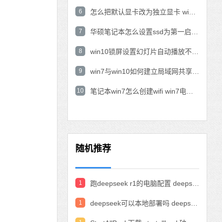
6
怎么把默认显卡改为独立显卡 win10显卡切换到独显
7
华硕笔记本怎么设置ssd为第一启动盘 华硕电脑设置固态硬盘为启动盘
8
win10锁屏设置幻灯片自动播放不生效怎么解决
9
win7与win10如何建立局域网共享 win10 win7局域网互访
10
笔记本win7怎么创建wifi win7电脑设置热点共享网络
随机推荐
1
跑deepseek r1的电脑配置 deepseek部署硬件要求
1
deepseek可以本地部署吗 deepseek私有化部署的详细步骤和方法