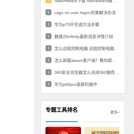
1
StartAllBack下载 startallback破解版win11下载
1
csgo no user logon完美解决办法
1
华为p70开空调方法步骤
1
魅族20infinity最新消息详情介绍
1
怎么远程控制电脑 远程控制电脑的操作方法
1
怎么卸载steam客户端？教你卸载steam的方法
1
360安全浏览器怎么关闭360推荐功能？
1
华为p40pro录屏的操作
专题工具排名
更多+