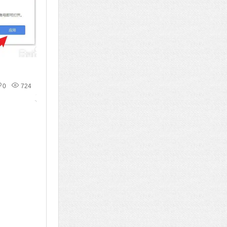
0
724