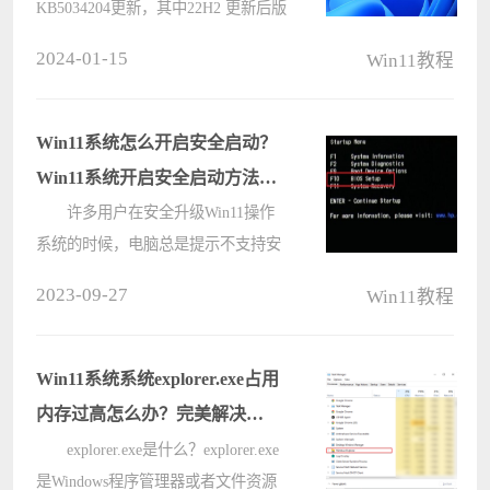
KB5034204更新，其中22H2 更新后版
能
本号升至22621.3078，23H2更新后版
2024-01-15
Win11教程
本号升至22631.3078，本次的更新主
要是为用户们解决了某些类型的 7-
Zip 文件的问题，甚至还解决了用户
Win11系统怎么开启安全启动？
无法在&ld????
Win11系统开启安全启动方法教
程
许多用户在安全升级Win11操作
系统的时候，电脑总是提示不支持安
全启动。那么我们要怎么开启电脑的
2023-09-27
Win11教程
安全启动呢？下面小编就带着大家一
起来看看吧！ win11安全启动怎
么开启 1、首先我们重新启动计
Win11系统系统explorer.exe占用
算????
内存过高怎么办？完美解决
explorer.exe占用高
explorer.exe是什么？explorer.exe
是Windows程序管理器或者文件资源