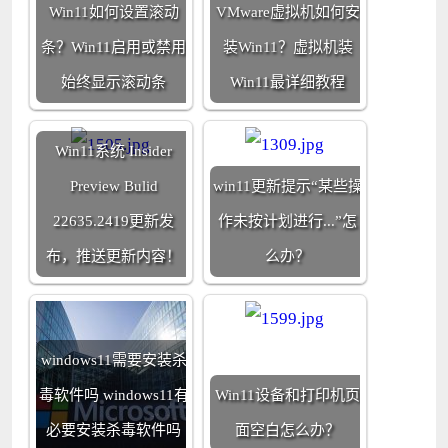
Win11如何设置滚动
VMware虚拟机如何安
条？Win11启用或禁用
装Win11？虚拟机装
始终显示滚动条
Win11最详细教程
Win11系统 Insider
Preview Bulid
win11更新提示“某些操
22635.2419更新发
作未按计划进行...”怎
布，推送更新内容！
么办？
windows11需要安装杀
毒软件吗 windows11有
Win11设备和打印机页
必要安装杀毒软件吗
面空白怎么办？