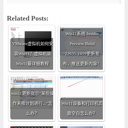
Related Posts:
Win11系统 Insider
VMware虚拟机如何安
Preview Bulid
装Win11？虚拟机装
22635.2419更新发
Win11最详细教程
布，推送更新内容！
win11更新提示“某些操
作未按计划进行...”怎
Win11设备和打印机页
么办？
面空白怎么办？