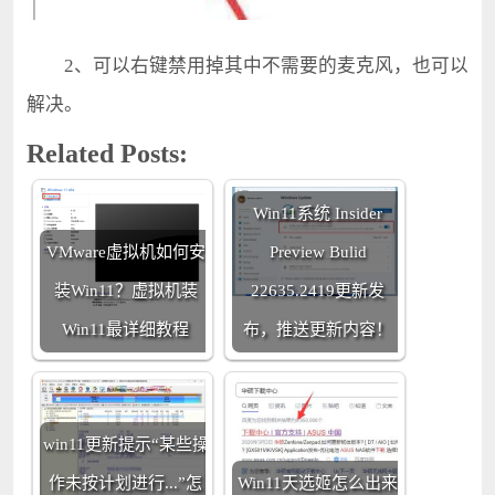
2、可以右键禁用掉其中不需要的麦克风，也可以
解决。
Related Posts:
Win11系统 Insider
VMware虚拟机如何安
Preview Bulid
装Win11？虚拟机装
22635.2419更新发
Win11最详细教程
布，推送更新内容！
win11更新提示“某些操
作未按计划进行...”怎
Win11天选姬怎么出来