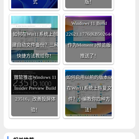
式
版！
Windows 11 Build
如何在Win11系统上创
22621.1776(KB5026446)
建自动文件备份？三种
作为Moment 3预览版
快捷方法教给你！
推送了！
微软推出Windows 11
如何启用以前的版本以
Insider Preview Build
在Win11系统上恢复文
23516，改善投屏体
件？小编教你四种方
验！
法！