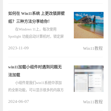
务栏系统托盘的图标缓存？接下来就
让本站来为用户们来仔细的介绍一下
如何在 Win11系统 上更改锁屏壁
win11????
纸？三种方法分享给你！
在Windows 11上，每次使用
Spotlight 功能启动计算机时，锁定屏
幕都会显示不同的墙纸图像，但您可
2023-11-09
Win11教程
以配置此功能以显示自定义图像或图
片集，在这篇文章中，您将了解如何
通过“设置”应用程序完成此????
win11加载小组件时遇到问题无
法加载
小组件是我们win11系统中添加
的全新功能，可以显示很多的内容方
便用户们进行查看，而一些小伙伴反
2024-06-07
Win11教程
映说无法加载，刷新多次都是失败