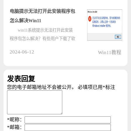
的，那么我们应该如何处理才能够恢
复小组件的显示，今日的win11教程
电脑提示无法打开此安装程序包
就来为????
怎么解决Win11
win11系统提示无法打开此安装
程序包怎么解决？有些用户下载了软
件，需要手动启动安装程序包，可是
2024-06-12
Win11教程
在双击后却弹出了无法打开的提示，
关于这个问题，许多用户都不知道应
该如何将解决，那么本期的win11教
发表回复
程就????
您的电子邮箱地址不会被公开。
必填项已用
*
标注
*
昵称：
*
邮箱：