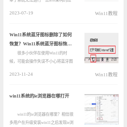
用，这其实是因为需要安装arm架构
2023-07-19
Win11教程
的win11才可以使用，那么arm架构
win11怎么下载呢。 arm架构
win11下载教程： 方法一：
Win11系统蓝牙图标删除了如何
1、????
恢复？Win11系统蓝牙图标恢复
方法
很多小伙伴在使用Win11的时
候，可能会操作失误不小心将蓝牙图
标给删除了，那么我们可以怎么把蓝
2023-11-24
Win11教程
牙图标恢复呢？小编为小伙伴带来了
蓝牙图标恢复的方法，大家可以参考
下面的步骤进行设置。 恢复方法
win11系统的ie浏览器在哪打开
????
win11的ie浏览器在哪里？相信很
多用户在升级安装win11之后发现ie浏