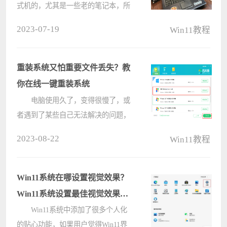
式机的，尤其是一些老的笔记本，所
以有些用户担心自己的老笔记本装
2023-07-19
Win11教程
win11吃得消吗，其实这主要取决于
我们的笔记本有多老。 老笔记本
装win11吃得消吗： 答：取决
重装系统又怕重要文件丢失？教
于????
你在线一键重装系统
电脑使用久了，变得很慢了，或
者遇到了某些自己无法解决的问题，
当你选择重装系统时，是否在犹豫电
2023-08-22
Win11教程
脑文件丢失该怎么办。在这里小编推
荐一款软件是帮用户打造了非常简单
容易操作的重装系统工具，可以采取
Win11系统在哪设置视觉效果？
一????
Win11系统设置最佳视觉效果方
法
Win11系统中添加了很多个人化
的贴心功能，如果用户觉得Win11界