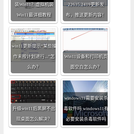
装Win11？虚拟机装
22635.2419更新发
Win11最详细教程
布，推送更新内容！
win11更新提示“某些操
作未按计划进行...”怎
Win11设备和打印机页
么办？
面空白怎么办？
windows11需要安装杀
升级win11后黑屏不出
毒软件吗 windows11有
现桌面怎么解决？
必要安装杀毒软件吗