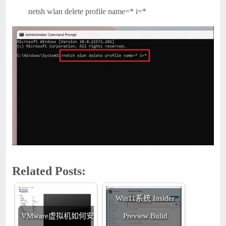
netsh wlan delete profile name=* i=*
Related Posts:
Win11系统 Insider
VMware虚拟机如何安
Preview Bulid