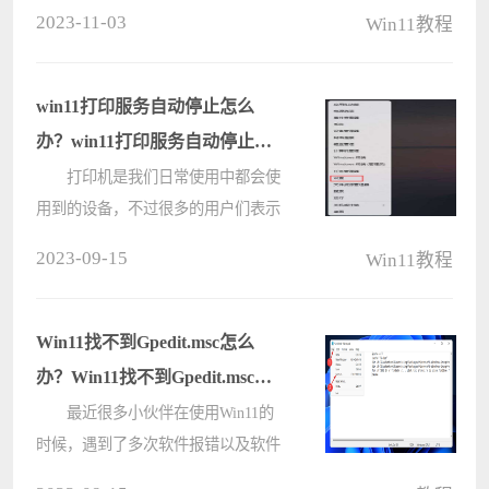
装后发现桌面会有评估副本的水印，
2023-11-03
Win11教程
看着特别难受想要将其去除掉，但是
不知道怎么操作，这时候我们要在电
脑上下载安装Universal Watermark
win11打印服务自动停止怎么
Disabler这????
办？win11打印服务自动停止问
题解析
打印机是我们日常使用中都会使
用到的设备，不过很多的用户们表示
win11打印服务自动停止怎么办？下
2023-09-15
Win11教程
面就让本站来为用户们来仔细的介绍
一下win11打印服务自动停止问题解
析吧。 win11打印服务自动停止
Win11找不到Gpedit.msc怎么
问????
办？Win11找不到Gpedit.msc解
决办法
最近很多小伙伴在使用Win11的
时候，遇到了多次软件报错以及软件
崩溃的情况，这是因为主机里缺少