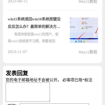
2023-08-15
Win11教程
Gpedit.msc，那么遇到这个问题应该
怎么解决呢？下面小编就给大家分享
一下Win11系统Gpedit.msc找不到的教
win11系统退回win10系统按键没
程，????
反应怎么办？最简单的解决方法
教给你！
有很多刚安装win11的用户，使
用win11系统很不习惯，想要退回
win10系统，但是使用系统自带的回
2023-11-07
Win11教程
退按键没有反应，不知道怎么办了，
其实我们可以选择在高级启动选项中
卸载更新，下面就跟着小编一起来看
发表回复
一下吧。????
您的电子邮箱地址不会被公开。
必填项已用
*
标注