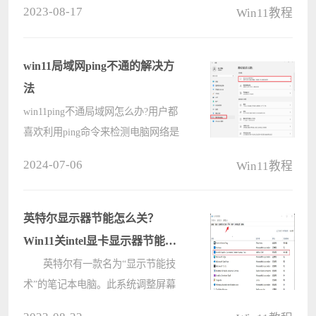
2023-08-17
Win11教程
单没有Win10操作方式好用。那么
Win11右键菜单怎么改回Win10，下面
演示下Win11右键菜单改回Win10的方
win11局域网ping不通的解决方
法。 ????
法
win11ping不通局域网怎么办?用户都
喜欢利用ping命令来检测电脑网络是
否连通，但是有时候可能会遇到一些
2024-07-06
Win11教程
问题，比如有win11系统用户发现局
域网中ping不通，阻碍了设备的使
用。下面就来看下局域网中电脑ping
英特尔显示器节能怎么关？
不通的????
Win11关intel显卡显示器节能的
方法
英特尔有一款名为“显示节能技
术”的笔记本电脑。此系统调整屏幕
亮度以匹配您所看到的图片的整体亮