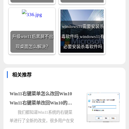
windows11需要安装杀
升级win11后黑屏不出
毒软件吗 windows11有
现桌面怎么解决？
必要安装杀毒软件吗
相关推荐
Win11右键菜单怎么改回Win10
Win11右键菜单改回Win10的方
法
我们都知道Win11系统的右键菜
单进行了全新的改变，很多用户在安
装Win11系统以后发现Win11的右键菜