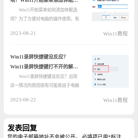
项？Win11开始菜单添加休眠选
项的方法
Win11开始菜单如何添加休眠选
项？为了方便对电脑的操作使用，有
部分用户就会对电脑进行个性化设
2023-08-21
Win11教程
置，比如在Windows开始菜单电源选
项中添加休眠选项，那么应该如何操
作呢？下面一起来看看详细的步骤
Win11录屏快捷键没反应？
吧。 ????
Win11录屏快捷键打不开的解决
方法
Win11录屏快捷键没反应？出现
这一情况的原因很有可能是由于电脑
本身的屏幕录制功能没有打开，那么
2023-08-22
Win11教程
应该如何打开电脑本身的屏幕录制功
能呢？下面我们一起来看看小编是如
何操作的吧，希望以下教程对你有所
发表回复
帮????
您的电子邮箱地址不会被公开。
必填项已用
*
标注