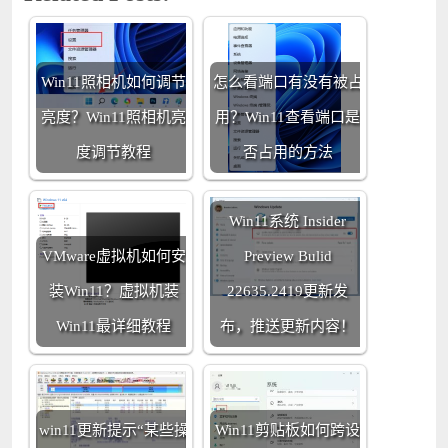
Win11照相机如何调节
怎么看端口有没有被占
亮度？Win11照相机亮
用？Win11查看端口是
度调节教程
否占用的方法
Win11系统 Insider
VMware虚拟机如何安
Preview Bulid
装Win11？虚拟机装
22635.2419更新发
Win11最详细教程
布，推送更新内容！
win11更新提示“某些操
Win11剪贴板如何跨设