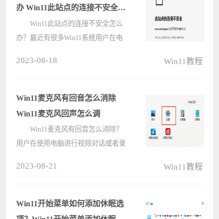
方法： ????
办 Win11此站点的连接不安全解
决方法
Win11此站点的连接不安全怎么
办？最近有很多Win11系统用户在电
脑中使用edge浏览器浏览网页的时
2023-08-18
Win11教程
候，发现某些网站打开之后会显示此
站点的连接不安全，导致无法进入，
这是什么原因呢？这是因为网络证书
Win11麦克风有回音怎么消除
不匹配????
Win11麦克风回声怎么调
Win11麦克风有回音怎么消除？
用户在使用电脑进行视频对话或者录
制音频的时候都需要用到麦克风，但
2023-08-21
Win11教程
是有些win11用户发现自己的麦克风
老是有回声，那么应该怎么消除呢？
下面小编为大家带来操作方法介绍，
Win11开始菜单如何添加休眠选
快来????