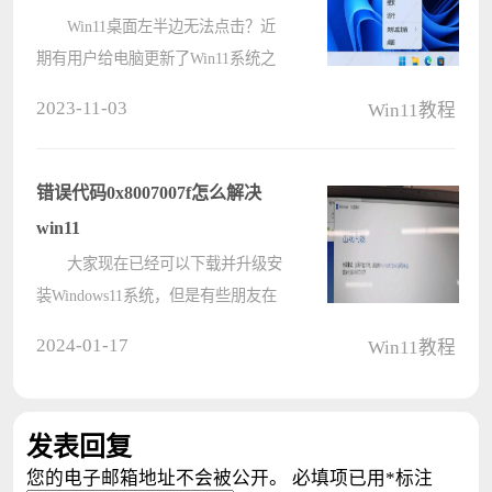
Win11桌面左半边无法点击？近
期有用户给电脑更新了Win11系统之
后，发现桌面的左半边点击无法应，
2023-11-03
Win11教程
这是怎么回事呢？据小编了解这是小
组件的一个bug，把左半部分屏幕遮
挡了。下面小编就来分享一下关于
错误代码0x8007007f怎么解决
win11桌????
win11
大家现在已经可以下载并升级安
装Windows11系统，但是有些朋友在
升级过程中会遇到了一些问题。例如
2024-01-17
Win11教程
就有用户在使用Windows11安装助手
的时候出现错误代码0x8007007f，这
是怎么回事，应该如何解决？电脑系
发表回复
统之????
您的电子邮箱地址不会被公开。
必填项已用
*
标注