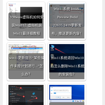
Win11系统 Insider
VMware虚拟机如何安
Preview Bulid
装Win11？虚拟机装
22635.2419更新发
Win11最详细教程
布，推送更新内容！
win11更新提示“某些操
Win11系统退回Win10
作未按计划进行...”怎
后怎么删除Win11系统
么办？
的安装包？