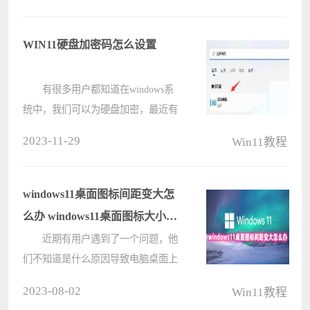
办？用户们可以直接的打开设置下的
登陆选项，然后验证自己的微软账号
WIN11硬盘加密码怎么设置
密码来进行????
有很多用户都知道在windows系
统中，我们可以为硬盘加密，最近有
位win11系统用户在使用电脑的时
2023-11-29
Win11教程
候，想要设置硬盘密码，但是有不知
道应该如何操作，为此非常苦恼，那
么win11系统如何设置硬盘密码呢?下
windows11桌面图标间距变大怎
面电脑????
么办 windows11桌面图标大小怎
么调
近期有用户遇到了一个问题，他
们不知道是什么原因导致电脑桌面上
的图标变得与之前不同。图标之间的
2023-08-02
Win11教程
间距变得很宽，让使用者感到很不习