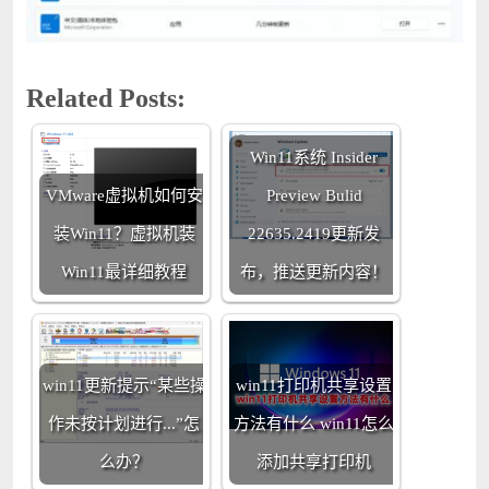
Related Posts:
Win11系统 Insider
VMware虚拟机如何安
Preview Bulid
装Win11？虚拟机装
22635.2419更新发
Win11最详细教程
布，推送更新内容！
win11更新提示“某些操
win11打印机共享设置
作未按计划进行...”怎
方法有什么 win11怎么
么办？
添加共享打印机