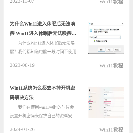
2023-11-07
Win11教程
包含应用程序的安装文件，类似于旧
版“exe”文件格式。通常，这是将应用
程序捆绑到单????
为什么Win11进入休眠后无法唤
醒 Win11进入休眠后无法唤醒的
处理方法
为什么Win11进入休眠后无法唤
醒？我们都知道电脑一段时间不使用
电脑就会进入睡眠模式，睡眠模式是
2023-08-19
Win11教程
电脑处于待机状态下的一种模式，可
以节约电源。但是有用户反应Win11
电脑进入休眠后竟然无法唤醒，但遇
Win11系统怎么都去不掉开机密
到休????
码解决方法
我们在使用win11电脑的时候会
设置开机密码来保护自己的资料安
全，但是也有不少的用户们在询问
2024-01-26
Win11教程
win11怎么都去不掉开机密码怎么