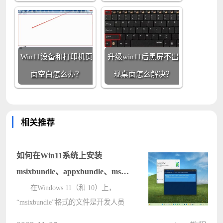
Win11设备和打印机页
升级win11后黑屏不出
面空白怎么办？
现桌面怎么解决？
相关推荐
如何在Win11系统上安装
msixbundle、appxbundle、msix
或appx应用？
在Windows 11（和 10）上，
“msixbundle”格式的文件是开发人员
使用 MSIX 打包工具创建的包，其中