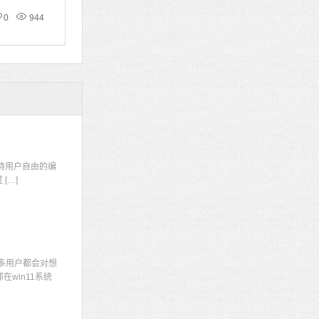
0
944
码
持用户自由的编
[…]
多用户都会对想
win11系统