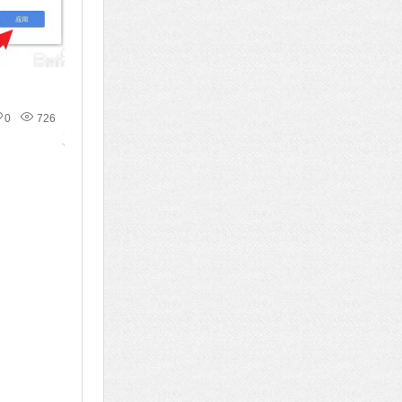
0
726