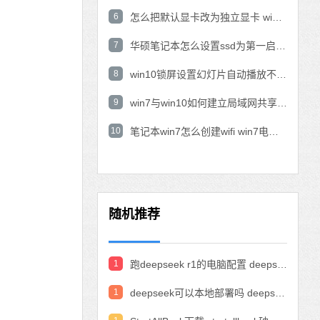
6
怎么把默认显卡改为独立显卡 win10显卡切换到独显
7
华硕笔记本怎么设置ssd为第一启动盘 华硕电脑设置固态硬盘为启动盘
8
win10锁屏设置幻灯片自动播放不生效怎么解决
9
win7与win10如何建立局域网共享 win10 win7局域网互访
10
笔记本win7怎么创建wifi win7电脑设置热点共享网络
随机推荐
1
跑deepseek r1的电脑配置 deepseek部署硬件要求
1
deepseek可以本地部署吗 deepseek私有化部署的详细步骤和方法