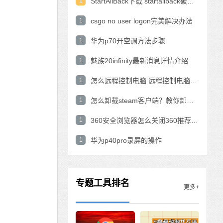
1
StartAllBack下载 startallback破解版win11下载
1
csgo no user logon完美解决办法
1
华为p70开空调方法步骤
1
魅族20infinity最新消息详情介绍
1
怎么远程控制电脑 远程控制电脑的操作方法
1
怎么卸载steam客户端？教你卸载steam的方法
1
360安全浏览器怎么关闭360推荐功能？
1
华为p40pro录屏的操作
专题工具排名
更多+