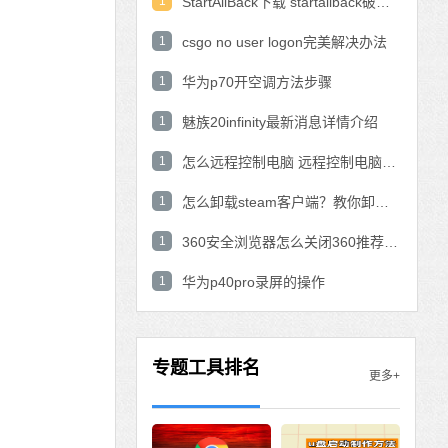
1
StartAllBack下载 startallback破解版win11下载
1
csgo no user logon完美解决办法
1
华为p70开空调方法步骤
1
魅族20infinity最新消息详情介绍
1
怎么远程控制电脑 远程控制电脑的操作方法
1
怎么卸载steam客户端？教你卸载steam的方法
1
360安全浏览器怎么关闭360推荐功能？
1
华为p40pro录屏的操作
专题工具排名
更多+