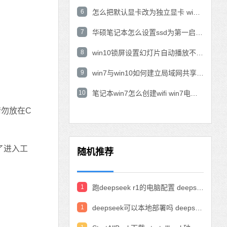
6
怎么把默认显卡改为独立显卡 win10显卡切换到独显
7
华硕笔记本怎么设置ssd为第一启动盘 华硕电脑设置固态硬盘为启动盘
8
win10锁屏设置幻灯片自动播放不生效怎么解决
9
win7与win10如何建立局域网共享 win10 win7局域网互访
10
笔记本win7怎么创建wifi win7电脑设置热点共享网络
勿放在C
了进入工
随机推荐
1
跑deepseek r1的电脑配置 deepseek部署硬件要求
1
deepseek可以本地部署吗 deepseek私有化部署的详细步骤和方法