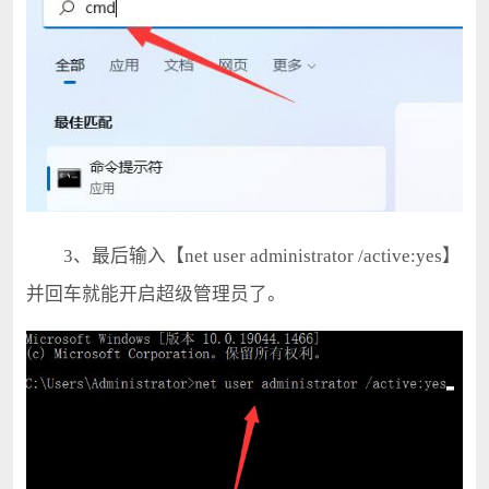
3、最后输入【net user administrator /active:yes】
并回车就能开启超级管理员了。