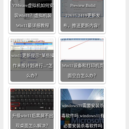
VMware虚拟机如何安
Preview Bulid
装Win11？虚拟机装
22635.2419更新发
Win11最详细教程
布，推送更新内容！
win11更新提示“某些操
作未按计划进行...”怎
Win11设备和打印机页
么办？
面空白怎么办？
windows11需要安装杀
升级win11后黑屏不出
毒软件吗 windows11有
现桌面怎么解决？
必要安装杀毒软件吗