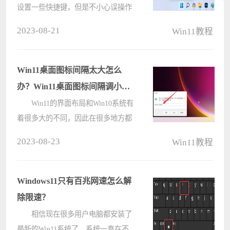
设置一些快捷键，但是不小心误操作
就会造成不可挽回的失误，就有一些
2023-08-21
Win11教程
朋友想知道Win11怎么关闭快捷键模
式。其实方法很简单，在组策略编辑
器中进行关闭就可以了。 Win11
Win11桌面图标间隔太大怎么
快????
办？Win11桌面图标间隔调小的
方法
Win11的界面布局和Win10系统有
着很多大的不同，因此在很多地方都
是需要注册表去修改成自己适应的样
2023-08-23
Win11教程
子，例如有的小伙伴就会觉得桌面图
标间隔太大，想要调整时却不知如何
操作，那么遇到这种情况应该怎么办
Windows11只有百兆网速怎么解
呢????
除限速？
相信现在很多用户电脑都安装了
最新的Win11系统了。系统一直在不