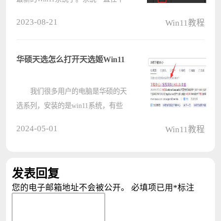
断地修修补补更新，对很多用户来
2023-08-21
Win11教程
说，新系统的整体体验还不错，不过
有的用户发现自己的千兆宽带却只有
百兆网速，实际上是被系统限速了，
华硕天选怎么打开天选姬Win11
那Wwin????
我们很多用户的电脑是华硕的天
选系列，安装的是win11系统，有些
小伙伴想要在电脑中显示天选姬，可
2024-05-01
Win11教程
是都不知道怎么设置，我们需要到华
硕的官网中进行操作才能够进行使
用，针对这个问题，今天的win11教
发表回复
程就来????
您的电子邮箱地址不会被公开。
必填项已用
*
标注