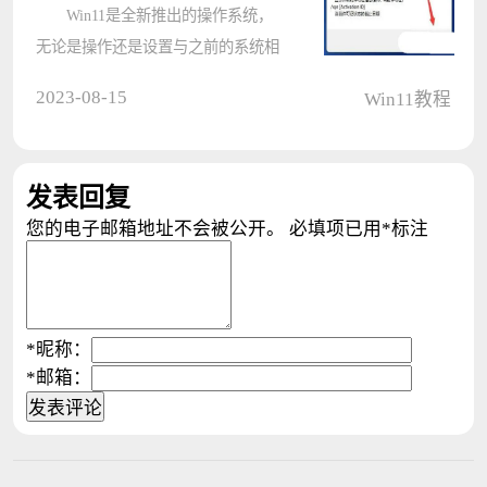
Win11是全新推出的操作系统，
无论是操作还是设置与之前的系统相
比都有一定的区别，那么Win11激活
2023-08-15
Win11教程
信息怎么看？可以通过Win+R快捷键
打开运行，手动输入slmgr.vbs，然后
可以看到需要显示的信息代码，通过
发表回复
回车????
您的电子邮箱地址不会被公开。
必填项已用
*
标注
*
昵称：
*
邮箱：