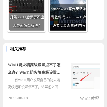
windows11需要安装杀
升级win11后黑屏不出
毒软件吗 windows11有
现桌面怎么解决？
必要安装杀毒软件吗
相关推荐
Win11防火墙高级设置点不了怎
么办？Win11防火墙高级设置启
用教程
有Win11用户发现自己的防火墙
高级选项设置点不了，这是怎么回
事？造成这种情况可能是因为系统之
2023-08-18
Win11教程
中没有添加相对应的控制单元也有可