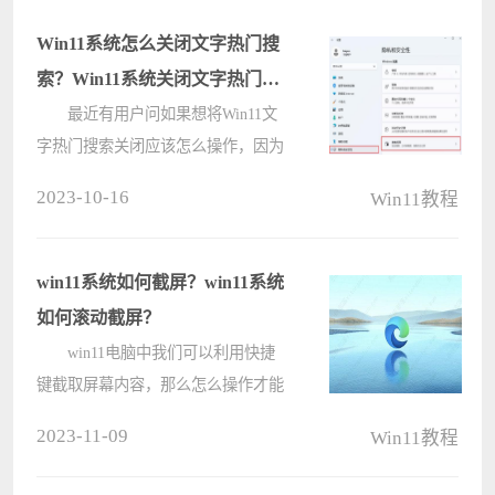
能是因为没有正常开启该功能。那下
面我们就来看看具体的解决办法。
Win11系统怎么关闭文字热门搜
方????
索？Win11系统关闭文字热门搜
索方法
最近有用户问如果想将Win11文
字热门搜索关闭应该怎么操作，因为
每次打开Windows搜索，都会有以文
2023-10-16
Win11教程
字显示的热门搜索或推荐内容，其实
并不需要，那么在哪里设置关闭呢？
接下来小编就给大家带来的Win11关
win11系统如何截屏？win11系统
闭文字????
如何滚动截屏？
win11电脑中我们可以利用快捷
键截取屏幕内容，那么怎么操作才能
实现滚动截屏呢，首先需要打开
2023-11-09
Win11教程
win11电脑上的edge浏览器，接着进入
要滚动截图的页面，点击笔记按钮，