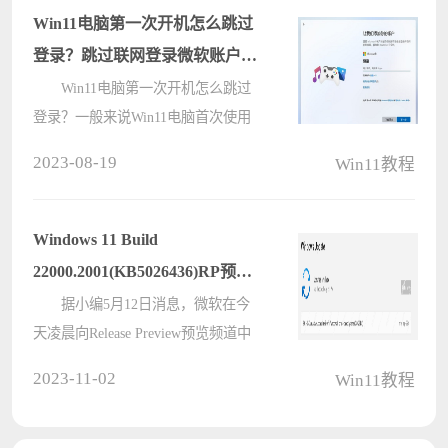
即可开启滚动截屏，截屏后可以保存
Win11电脑第一次开机怎么跳过
在本地????
登录？跳过联网登录微软账户的
方法
Win11电脑第一次开机怎么跳过
登录？一般来说Win11电脑首次使用
的时候必须联网且登录微软账号，但
2023-08-19
Win11教程
是很多人并不愿意这么做，大家想知
道Win11跳过联网登录微软账户的方
法，那么今天镜像之家小编就来给朋
Windows 11 Build
友们讲????
22000.2001(KB5026436)RP预览
版发布了！
据小编5月12日消息，微软在今
天凌晨向Release Preview预览频道中
发布了Windows 11 Build
2023-11-02
Win11教程
22000.2001（KB5026436）。此次更
新解决了大量的问题，下面和小编一