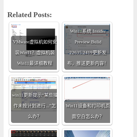
Related Posts:
Win11系统 Insider
VMware虚拟机如何安
Preview Bulid
装Win11？虚拟机装
22635.2419更新发
Win11最详细教程
布，推送更新内容！
win11更新提示“某些操
作未按计划进行...”怎
Win11设备和打印机页
么办？
面空白怎么办？