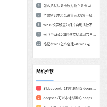
6
怎么把默认显卡改为独立显卡 win10显卡切换到独显
7
华硕笔记本怎么设置ssd为第一启动盘 华硕电脑设置固态硬盘为启动盘
8
win10锁屏设置幻灯片自动播放不生效怎么解决
9
win7与win10如何建立局域网共享 win10 win7局域网互访
10
笔记本win7怎么创建wifi win7电脑设置热点共享网络
随机推荐
1
跑deepseek r1的电脑配置 deepseek部署硬件要求
1
deepseek可以本地部署吗 deepseek私有化部署的详细步骤和方法