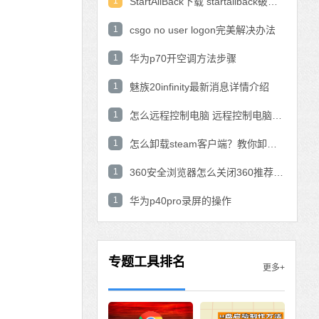
1
StartAllBack下载 startallback破解版win11下载
1
csgo no user logon完美解决办法
1
华为p70开空调方法步骤
1
魅族20infinity最新消息详情介绍
1
怎么远程控制电脑 远程控制电脑的操作方法
1
怎么卸载steam客户端？教你卸载steam的方法
1
360安全浏览器怎么关闭360推荐功能？
1
华为p40pro录屏的操作
专题工具排名
更多+